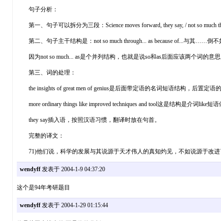
句子分析：
第一、句子可以拆分为三段：Science moves forward, they say, / not so much through the insi
第二、句子主干结构是：not so much through... as because of...与其……
因为not so much... as是个并列结构，也就是说so和as后面应该两个词的意思
第三、词的处理：
the insights of great men of genius是后面带定语的名词
more ordinary things like improved techniques and to
they say插入语，按照汉语习惯，翻译时放在句首。
完整的译文：
71)他们说，科学的发展与其说源于天才伟人的真知灼见，不如说源于改进
wendyff
发表于 2004-1-9 04:37:20
这个是94年考研题目
wendyff
发表于 2004-1-29 01:15:44