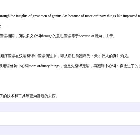
ghts of great men of genius / as because of more ordinary things like improved tec
倒不如……
应该相同，所以多义介词through的意思应该等于because of因为，由于。
短语结构，后置定语的顺序应该在汉语翻译中应该倒过来，即从后往前翻译为：天才伟人的真知灼见。
ol这是结构是介词like短语做定语修饰中心词more ordinary things，也是先翻译定语，再翻译中心
了的技术和工具等更为普通的东西。