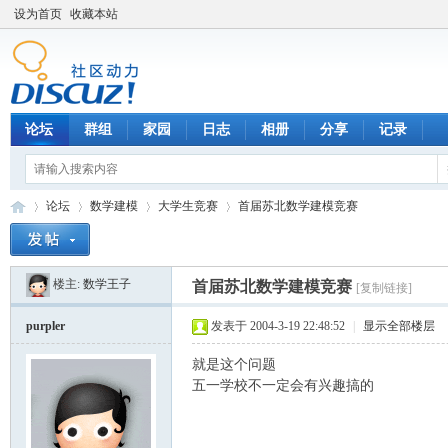
设为首页
收藏本站
论坛
群组
家园
日志
相册
分享
记录
论坛
数学建模
大学生竞赛
首届苏北数学建模竞赛
楼主:
数学王子
首届苏北数学建模竞赛
[复制链接]
数
»
›
›
›
purpler
发表于 2004-3-19 22:48:52
|
显示全部楼层
就是这个问题
五一学校不一定会有兴趣搞的