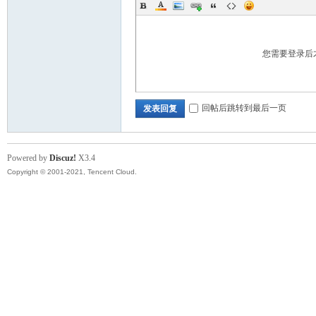
您需要登录后
回帖后跳转到最后一页
发表回复
Powered by
Discuz!
X3.4
Copyright © 2001-2021, Tencent Cloud.