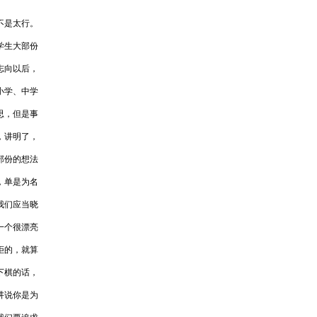
不是太行。
学生大部份
志向以后，
小学、中学
思，但是事
，讲明了，
部份的想法
，单是为名
我们应当晓
一个很漂亮
拒的，就算
下棋的话，
讲说你是为