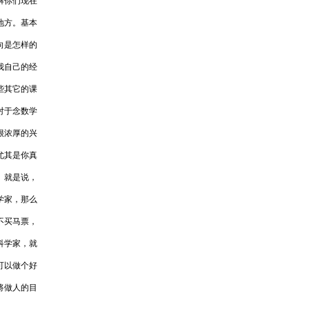
解你们现在
地方。基本
向是怎样的
我自己的经
些其它的课
对于念数学
很浓厚的兴
尤其是你真
。就是说，
学家，那么
不买马票，
科学家，就
可以做个好
将做人的目