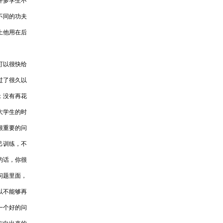
许多学生不
不同的功夫
上他用在后
可以很快给
过了很久以
；没有再花
大学生的时
很重要的问
己训练，不
的话，你很
问题里面，
以不能够再
一个好的问