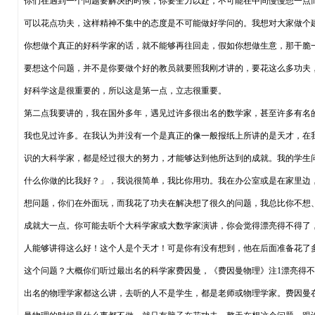
你们在遇到一个问题要解决的时候，你要全力以赴，不可能在中间慢慢想一点
可以花点功夫，这样精神不集中的态度是不可能做好学问的。我想对大家做个
你想做个真正的好科学家的话，就不能够再往回走，假如你想做生意，那干脆
要想这个问题，并不是你要做个好的教员就要照我刚才讲的，要花这么多功夫
好科学这是很重要的，所以这是第一点，立志很重要。
第二点我要讲的，我在国外多年，遇见过许多很出名的数学家，甚至许多有名
我也见过许多。在我认为并没有一个是真正的像一般报纸上所讲的是天才，在
识的大科学家，都是经过很大的努力，才能够达到他所达到的成就。我的学生
什么你做的比我好？」，我说很简单，我比你用功。我在办公室或是在家里边
想问题，你们在外面玩，而我花了功夫在解决想了很久的问题，我总比你不想
成就大一点。你可能去听个大科学家或大数学家演讲，你会觉得漂亮得不得了
人能够讲得这么好！这个人是个天才！可是你有没有想到，他在后面准备花了
这个问题？大概你们听过最出名的科学家费因曼，《费因曼物理》注1漂亮得
出名的物理学家都这么讲，去听的人不是学生，都是老师或物理学家。费因曼