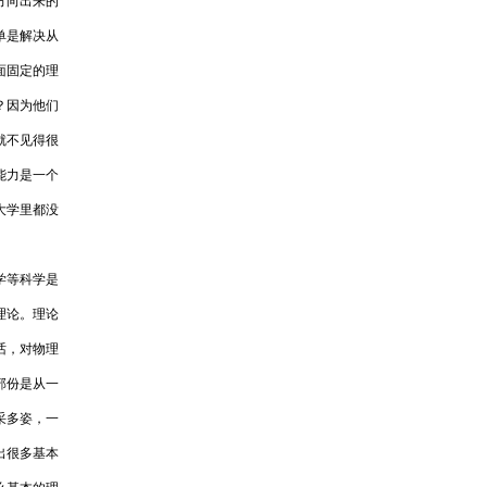
方向出来的
单是解决从
面固定的理
？因为他们
就不见得很
能力是一个
大学里都没
学等科学是
理论。理论
话，对物理
部份是从一
采多姿，一
出很多基本