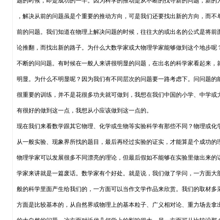
题的时候，即是成功的一半。因为科学的推动是从不断的找寻新的问题，新的
，解决从前的问题虽是个重要的推动方向，可是我们还要找出新的方向，而不
前的问题。我们知道在物理上解决问题的时候，往往大的或出名的公式是将前
论推翻，而找出新的路子。为什么大数学家或大物理学家能够做到这个地步呢
不断的问问题。有时候在一般人来讲很明显的问题，在出名的科学家看起来，
明显。为什么不明显呢？因为我们有不同层次的问题要一路考虑下。问问题的
很重要的训练，并不是花很多功夫就可做到，我想在我们中国的小学、中学或
有很好的做到这一点，我想从小应该做到这一点的。
现在我们来看数学跟其它物理、化学或生物等实验科学有那些不同？物理或化
从一般实验、现象界所找的题目，最后再经过实验的证实，才能算是个成功的
物理学家可以发展很多不同漂亮的理论，但最后假如不能够在实验里做出来的
学家来讲就是一篇废话。数学家有个好处。就是说，我们做了学问，一方面大
般的科学里面产生给我们的，一方面可以当作文学作品来欣赏。我们的取材多
方面是比较基本的，从自然界或物理上的基本粒子、广义相对论、重力场去拿