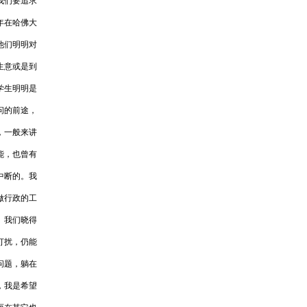
我们要追求
年在哈佛大
他们明明对
生意或是到
学生明明是
问的前途，
，一般来讲
能，也曾有
中断的。我
做行政的工
。我们晓得
打扰，仍能
问题，躺在
，我是希望