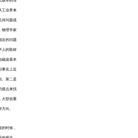
么基本的理
从工业界来
几何问题或
，物理学家
相近的问题
学上的取材
电磁波基本
但事实上近
献。第二是
的观点来找
，大部份重
材方向。
程的时候，
误的观念。