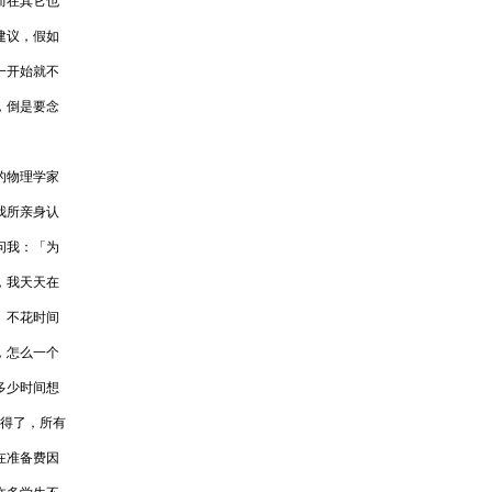
而在其它也
建议，假如
一开始就不
，倒是要念
的物理学家
我所亲身认
问我：「为
，我天天在
、不花时间
，怎么一个
多少时间想
不得了，所有
在准备费因