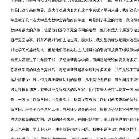
了好胜，但是有时候你总是想追求，想晓得怎么解决这个问题。在科学上来讲
的是比这个高的境界。我为什么讲为名为利这个事实呢？举例来讲，我们这几
学里教了几个在大学里念数学念得很好的学生，可是到了毕业的时候，我晓得
数学有很大的兴趣，但是他们选取了完全不同的途径，他们有些人宁愿选取做
银行里面做事。我并不反对你们去做生意、赚大钱，我失望的缘故是因为这些
对做学问兴趣特别大，但是他们没有办法去抗拒赚钱的引诱而放弃了继续做学
有些人甚至过了几年赚了钱，又想重新再做学问，但问题是无论你资质有多好
你将做学问的机会放弃以后，再想重新做起将会遇到许多困难。并不是说不可
这种情形发生过，但是真正能够达到的情形，几乎是绝无仅有，做学问是不能
遇见过很多朋友，有些甚至是很有名的数学家，他们有些人会讲我现在一方面
作，一方面可以做学问，可是事实上，这是没有办法可以达到两者兼顾的情形
做学问几乎是全心全意的工作，当对证明追寻的时候，很难说受到其它外界的
够达到很高的成功的。以我的经验来讲，在想问题的时，晚上睡觉也在想这个
床上也在想，早上起床第一件事就是想这个问题。我并不是讲你们也要这样子