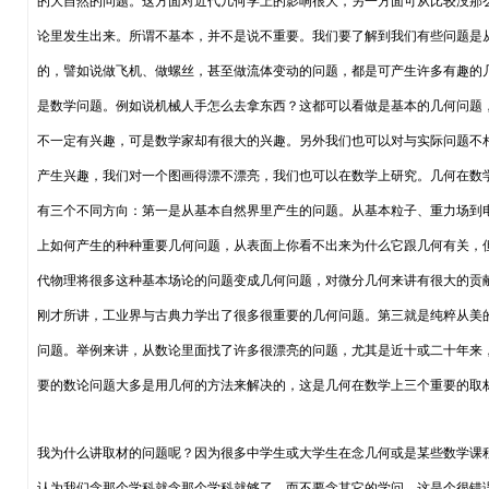
的大自然的问题。这方面对近代几何学上的影响很大，另一方面可从比较没那
论里发生出来。所谓不基本，并不是说不重要。我们要了解到我们有些问题是
的，譬如说做飞机、做螺丝，甚至做流体变动的问题，都是可产生许多有趣的
是数学问题。例如说机械人手怎么去拿东西？这都可以看做是基本的几何问题
不一定有兴趣，可是数学家却有很大的兴趣。另外我们也可以对与实际问题不
产生兴趣，我们对一个图画得漂不漂亮，我们也可以在数学上研究。几何在数
有三个不同方向：第一是从基本自然界里产生的问题。从基本粒子、重力场到
上如何产生的种种重要几何问题，从表面上你看不出来为什么它跟几何有关，
代物理将很多这种基本场论的问题变成几何问题，对微分几何来讲有很大的贡
刚才所讲，工业界与古典力学出了很多很重要的几何问题。第三就是纯粹从美
问题。举例来讲，从数论里面找了许多很漂亮的问题，尤其是近十或二十年来
要的数论问题大多是用几何的方法来解决的，这是几何在数学上三个重要的取
我为什么讲取材的问题呢？因为很多中学生或大学生在念几何或是某些数学课
认为我们念那个学科就念那个学科就够了，而不要念其它的学问，这是个很错