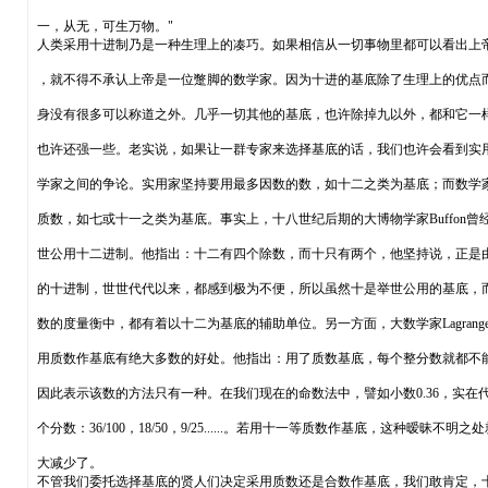
一，从无，可生万物。"
人类采用十进制乃是一种生理上的凑巧。如果相信从一切事物里都可以看出上
，就不得不承认上帝是一位蹩脚的数学家。因为十进的基底除了生理上的优点
身没有很多可以称道之外。几乎一切其他的基底，也许除掉九以外，都和它一
也许还强一些。老实说，如果让一群专家来选择基底的话，我们也许会看到实
学家之间的争论。实用家坚持要用最多因数的数，如十二之类为基底；而数学
质数，如七或十一之类为基底。事实上，十八世纪后期的大博物学家Buffon曾
世公用十二进制。他指出：十二有四个除数，而十只有两个，他坚持说，正是
的十进制，世世代代以来，都感到极为不便，所以虽然十是举世公用的基底，
数的度量衡中，都有着以十二为基底的辅助单位。另一方面，大数学家Lagrang
用质数作基底有绝大多数的好处。他指出：用了质数基底，每个整分数就都不
因此表示该数的方法只有一种。在我们现在的命数法中，譬如小数0.36，实在
个分数：36/100，18/50，9/25......。若用十一等质数作基底，这种暧昧不明之
大减少了。
不管我们委托选择基底的贤人们决定采用质数还是合数作基底，我们敢肯定，