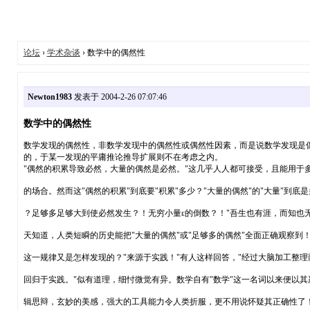
论坛
›
学术杂谈
› 数学中的偶然性
Newton1983
发表于 2004-2-26 07:07:46
数学中的偶然性
数学发现的偶然性，非数学发现中的偶然性或偶然性因素，而是说数学发现是
的，于某一发现的平庸推论推导扩展则不在考虑之内。
"偶然的积累导致必然，大量的偶然是必然。"这几乎人人都可接受，且能用于
的场合。然而这"偶然的积累"到底要"积累"多少？"大量的偶然"的"大量"到底
？足够多足够大到使必然发生？！无穷小量ε的倒数？！"吾生也有涯，而知也无
天知道，人类短瞬的历史能把"大量的偶然"或"足够多的偶然"全面正确观察到
这一规律又是怎样发现的？"来源于实践！"有人这样回答，"经过大脑加工整理
回归于实践。"似有道理，细忖微觉有异。数学自有"数学"这一名词以来便以其
辑思辩，玄妙的美感，强大的工具能力令人类折服，更不用说怀疑其正确性了