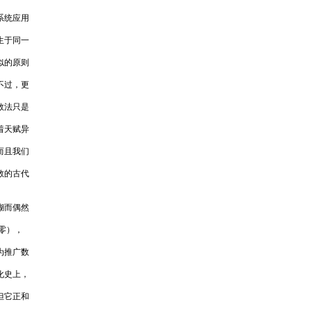
系统应用
生于同一
似的原则
不过，更
数法只是
着天赋异
而且我们
教的古代
糊而偶然
即零），
为推广数
化史上，
但它正和