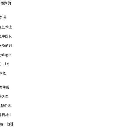
目撞到的
外界
在艺术上
至中国从
横溢的词
agor
Lei
体似
类掌握
颇为自
里我们这
殊目标？
着，他讲