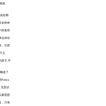
"然而
他说在精
完全的休
中的某些
体运动论
动，它把
言下之
原子,可
又阐述了
inca
，无意识
以新思想
处，只有