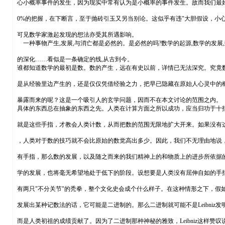
心小概率事件的发生，因为现实中常有认为是小概率的事件发生。故而我们最好
0%的把握，在下断言，至于抛砖引玉又另当别论。这似乎有违"大胆假设，小心
可见数学家激起发现的想法亦受其所遇影响。
一种事物产生,发展,与消亡都是必然的。是必然的吗?数学的起源,数学的发展
的深化……看似是一条确定的线,从古到今。
谁都知道数学的最初是数。数的产生，远在有史以前，详情已无法深究。究竟
是从经验里边产生的，还是仅仅凭借经验之力，把早已隐藏在原始人心灵中的
暴露而来的呢？这是一个吸引人的玄学问题，因而不在本文讨论的范围之内。
具体的东西总在抽象的东西之先。人类在计算方面之所以成功，应当归功于十
就是这些手指，才教会人类计数，从而把数的范围无限地扩大开来。如果没有
，人类对于数的技巧就不会比原始的数觉高出多少。因此，我们不无理由地说
有手指，那么数的发展，以及随之而来的我们精神上的和物质上的进步所依据
学的发展，也将毫无希望地处于低下的阶段。设想要是人类没有屈伸自如的手
有两只"不分关节"的秃拳，整个文化史会成个什么样子。在这种情形之下，假
发展出某种记数法的话，它可能是二进制的。那么二进制就可能不是Leibniz发
而是人类初祖的成绩贡献了。因为了二进制那种神秘的雅致，Leibniz这样赞叹