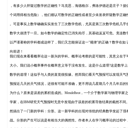
，有多少人怀疑过数学的正确性？马克思，海德格尔，弗洛伊德还是庄子？据
个词用得相当危险），他们都认可数学的正确性或者至少未发表怀疑数学正确
。可是事实上数学确确实实发生了三次数学危机，尤其是第三次数学危机几乎
数学大崩溃于一旦。如今数学的确定性已消失殆尽，其基础岌岌可危。竟连数
以严谨著称的学科都成这样了，我们又怎能保证这一"规律"的正确？数学在如 谋
向前进！
我们现在来看看概率论这一新兴的学科。概率论考察的是可能性，其意义在于
大小。我们说小概率事件在概率意义等于没有发生。这是什么道理?这是数学上
数学的道理！这似乎与人类的直觉很投缘。然而我们看天气预报可以发现天气
预报近几天的天气情况，还很有可能不准确，更不用说几星期几个月几年后的
为什么？原来是误差的累积造成的。Mendelbrot，一个介于数学家与物理学家
学家，在IBM研究天气预报时无意中发现由于误差的积累导致结果的截然不同
然搞出了一门新的学科：分形。这一新学科的出现对传统的经典数学发起了强
战。分形的产生可以说是有相当大的偶然性。作者本人在学习概率论的过程中