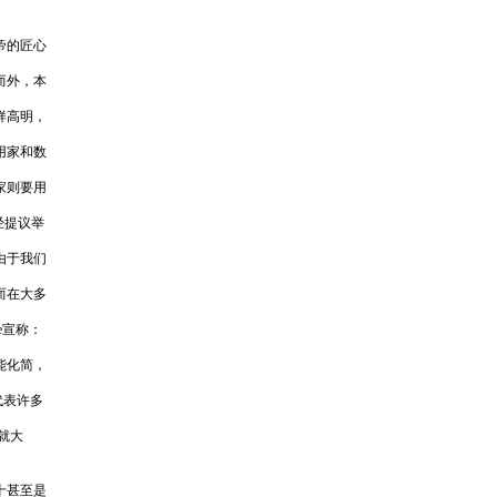
帝的匠心
而外，本
样高明，
用家和数
家则要用
经提议举
由于我们
而在大多
e宣称：
能化简，
代表许多
处就大
十甚至是