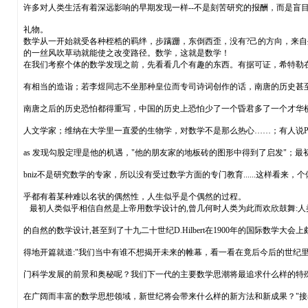
许多对人类生活有着深远影响的早期发现一样--不是刻苦研究的报酬，而是盲
礼物。
数学从一开始就受各种桎梏的羁绊，步蹒跚，东倒西歪，没有?己的方向，来自
的一丝风吹草动就能使之改变路径。数学，这就是数学！
在我们考察个体的数学发现之前，先看看几个有趣的东西。有据可证，希特勒
有相当的造诣；若李煜同志不坐那种皇位而专司诗词创作的话，南唐的历史甚
南唐之后的历史恐怕都得重写，中国的历史上恐怕少了一个昏君多了一个才华
人文学家；维纳在大学里一直爱的生物学，对数学不是那么热心……；有人说Pyth
as 发现勾股定理是他的机遇，"他的朋友家的地板砖的图形中得到了启发"；最初，
bniz不是研究数学的专家，所以没有受过数学方面的专门教育......这样看来，个
乎都有着某种难以名状的偶然性，人生似乎是个偶然的过程。
最初人类似乎相信自然是上帝用数学设计的,曾几何时人类为此而欢欣鼓舞:人
的自然的数学设计,甚至到了十九二十世纪D.Hilbert在1900年的国际数学大会上
得地开篇就道:"我们当中有谁不想揭开未来的帷幕，看一看在竟后今后的世纪
门科学发展的前景和奥秘呢？我们下一代的主要数学思潮将最追求什么样的特
在广阔而丰富的数学思想领域，新世纪将会带来什么样的新方法和新成果？"接