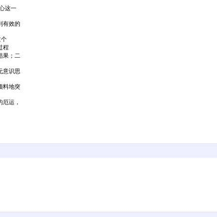
心这一
到有效的
这个
过程
结果；二
无意识思
预料地突
的厄运，