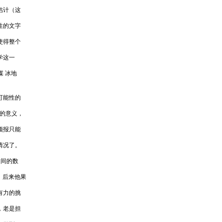
估计（这
性的文字
使得整个
学这一
 冰地
可能性的
的意义，
预报只能
情况了。
之间的数
。后来他果
有力的挑
，老是担