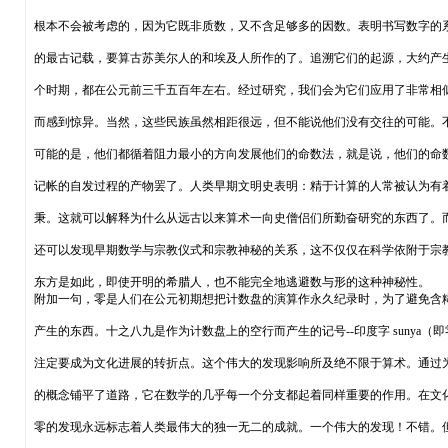
根本不会被考虑的，因为它既非质数，又不含足够多的因数。表明书写数字的
的最古记载，要算古苏美尔人的和埃及人所作的了。追溯它们的起源，大约产
个时期，都在公元前三千五百年左右。经过研究，我们会为它们应用了非常相
而感到惊异。当然，这些民族虽然相距很远，但不能说他们没有交往的可能。
可能的是，他们都循着阻力最小的方向发展他们的命数法，就是说，他们的命
记帐的自发过程的产物罢了。人类早期文明史表明：精于计算的人常被认为有
秉。这就可以解释为什么从远古以来算术一向史僧侣们所勤奋研究的东西了。
还可以发现早期数学与宗教仪式和宗教神秘的关系，这不仅仅在科学依附于宗
东方是如此，即使开明的希腊人，也不能完全地逃避数与形的这种神秘性。
附加一句，零是人们在公元初期想把计数盘的演算作永久纪录时，为了避免含
产生的东西。十之八九是作为计数盘上的空行而产生的记号--印度字 sunya（
注定要成为文化进展的转折点。这个伟大的发现影响所及绝不限于算术。通过
的概念铺平了道路，它在数学的几乎每一个分支都起着同样重要的作用。在文
零的发现永远标志着人类最伟大的独一无二的成就。一个伟大的发现！不错。