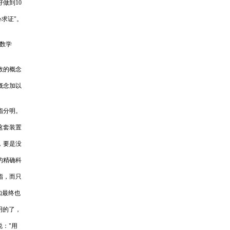
做到10
求证"。
,数学
数的概念
概念加以
指分明。
这套装置
，要是没
的精确科
指，而只
如最终也
明的了，
说："用