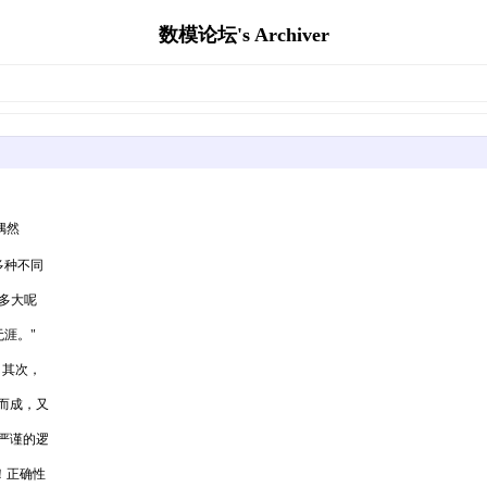
数模论坛's Archiver
偶然
多种不同
是多大呢
涯。"
！其次，
而成，又
严谨的逻
！正确性