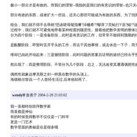
极小一部分才是有效的。而我们的理智--我指的是我们的有意识的理智--也只关
部分有效的东西，或者扩大一些说，还关心那些可能成为有效的东西。为了找
组合，我们就不得不去乖焓?恐诙嗟母髦指餮?淖楹希??蟛湃フ页鲇行У亩?鳎??
过程中，我们就不可避免地带着某种程度的随意性。接着他把数学发明的整体
分为四个阶段：一是准备阶段，此时是有意识的工作，但常常不能得到预期的
是酝酿阶段，即暂时丢开手头的工作，而去干其他事情，或去休息一下子，而
维却已由此开动起来；三是顿悟阶段，此时问题的答案后证明的途径已经出乎
然出现了；四是整理阶段。不管分为几个阶段，总之，无法改变其遭遇偶然性
偶然性就象达摩克斯之剑一样悬在数学的头顶上。
海德格尔曾说:一个人曾经生活过,后来他却死了。
wendyff
发表于 2004-2-28 21:03:02
我一直都特别崇拜数学家
简直都是神仙
有的时候觉得数学不仅仅是一门科学
更是一门艺术
数学里面的奥秘是在是很多哦