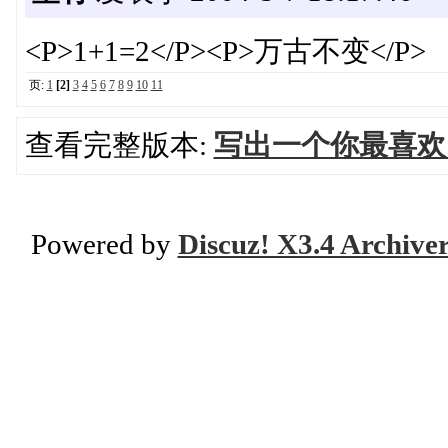
<P>1+1=2</P><P>万古不变</P>
页:
1
[2]
3
4
5
6
7
8
9
10
11
查看完整版本:
写出一个你最喜欢
Powered by
Discuz! X3.4 Archive