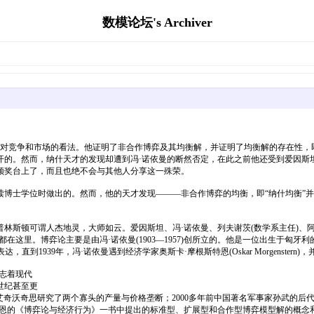
数模论坛's Archiver
人们对竞争和市场的看法。他证明了非合作博弈及其均衡解，并证明了均衡解的存在性
开的。然而，纳什天才的发现却遭到冯·诺依曼的断然否定，在此之前他还受到爱因斯
领奖台上了，而且也绝不会与其他人分享这一殊荣。
顿读博士学位时做出的。然而，他的天才发现———非合作博弈的均衡，即“纳什均衡”
林斯顿可谓人杰地灵，大师如云。爱因斯坦、冯·诺依曼、列夫谢茨(数学系主任)、阿
都在这里。博弈论主要是由冯·诺依曼(1903—1957)创所立的。他是一位出生于匈
学表达，直到1939年，冯·诺依曼遇到经济学家奥斯卡·摩根斯特恩(Oskar Morgenst
志着现代
世纪甚至更
兰和1925年艾奇沃奇思研究了两个寡头的产量与价格垄断；2000多年前中国著名军事家
恩的《博弈论与经济行为》一书中提出的标准型、扩展型和合作型博弈模型解的概念和