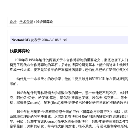
论坛
›
学术杂谈
› 浅谈博弈论
Newton1983
发表于 2004-3-9 06:21:49
浅谈博弈论
1950年和1951年纳什的两篇关于非合作博弈论的重要论文，彻底改变了
奠定了现代非合作博弈论的基石，后来的博弈论研究基本上都沿着这条主线展
终成一代大师。要不是30多年的严重精神病折磨，恐怕他早已站在诺贝尔奖的
纳什是一个非常天才的数学家，他的主要贡献是1950至1951年在普林斯
顺的。
1948年纳什到普林斯顿大学读数学系的博士。那一年他还不到20岁。当时普
克、阿伦佐·切奇、哈罗德·库恩、诺尔曼·斯蒂恩罗德、埃尔夫·福克斯……等全
初，塞梅鲁(Zermelo)、鲍罗(Borel)和冯·诺伊曼已经开始研究博弈的准确的数
1944年他与奥斯卡·摩根斯特恩合著的巨作《博弈论与经济行为》出版，标
系统博弈理论的的初步形成。尽管对具有博弈性质的问题的研究可以追溯到19
早。例如，1838年古诺(Cournot)简单双寡头垄断博弈；1883年伯特
是零星的，片断的研究，带有很大的偶然性，很不系统。冯·诺依曼和摩根斯特