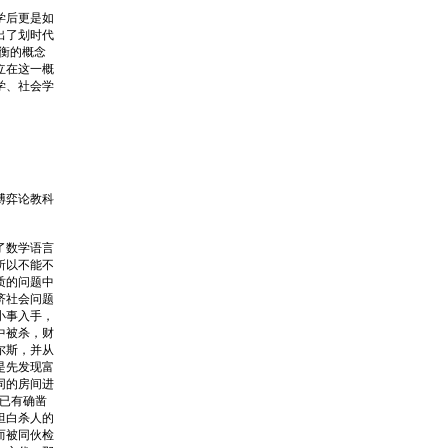
学后更是如
出了划时代
衡的概念
立在这一概
学、社会学
博弈论教科
了数学语言
所以不能不
质的问题中
济社会问题
小事入手，
中被杀，财
尔斯，并从
是先发现富
同的房间进
已有确凿
坦白杀人的
而被同伙检