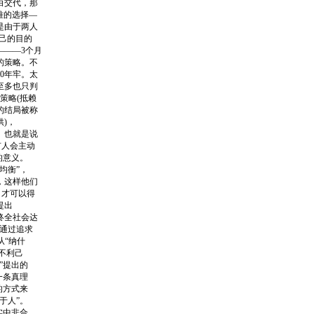
白交代，那
难的选择—
是由于两人
己的目的
———3个月
的策略。不
0年牢。太
至多也只判
策略(抵赖
的结局被称
)，
。也就是说
有人会主动
的意义。
均衡”，
，这样他们
，才可以得
提出
终全社会达
通过追求
从“纳什
不利己
”提出的
一条真理
的方式来
于人”。
实中非合