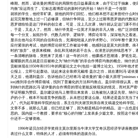
峰期。然而，诺依曼的博弈论的局限性也日益暴露出来，由于它过于抽象，使
均衡”应运而生了，它标志着博弈论的新时代的开始！纳什不是一个按部
就班的学生，他经常旷课。据他的同学们回忆，他们根本想不起来曾经什么时
起完完整整地上过一门必修课，但纳什争辩说，至少上过斯蒂恩罗德的代数拓
恩罗德恰恰是这门学科的创立者，可是，没上几次课，纳什就认定这门课不符
。于是，又走人了。然而，纳什毕竟是一位英才天纵的非凡人物，他广泛涉猎
每一个分支，如拓扑学、代数几何学、逻辑学、博弈论等等，深深地为之着迷
显示出他与众不同的自信和自负，充满咄咄逼人的学术野心。1950年整个夏天
应付紧张的考试，他的博弈论研究工作被迫中断，他感到这是莫大的浪费。殊
时的“放弃”，使原来模糊、杂乱和无绪的若干念头，在潜意识的持续思考下，
一条清晰的脉络，突然来了灵感！这一年的10月，他骤感才思潮涌，梦笔生花
最耀眼的亮点就是日后被称之为“纳什均衡”的非合作博弈均衡的概念。纳什的
贡献体现在1950年和1951年的两篇论文之中(包括一篇博士论文)。1950年
公报上，立即引起轰动。说起来这全靠师兄戴维·盖尔之功，就在遭到冯·诺依
天之后，他遇到盖尔，告诉他自己已经将冯·诺依曼的“最小最大原理”(minimax sol
ion)推到非合作博弈领域，找到了普遍化的方法和均衡点。盖尔听得很认真，
到纳什的思路比冯·诺伊曼的合作博弈的理论更能反映现实的情况，而对其严密
学证明极为赞叹。盖尔建议他马上整理出来发表，以免被别人捷足先登。纳什
庐的小子，根本不知道竞争的险恶，从未想过要这么做。结果还是盖尔充当了他
人”，代为起草致科学院的短信，系主任列夫谢茨则亲自将文稿递交给科学院。
文章不多，就那么几篇，但已经足够了，因为都是精品中的精品。这一点也是
思的。国内提一个教授，要求在“核心的刊物”上发表多少篇文章。按照这个标
什还不一定够资格。
1996年诺贝尔经济学奖得主莫尔里斯当牛津大学艾奇沃思经济学讲座教授
表过什么文章，特殊的人才，必须有特殊的选拔办法。