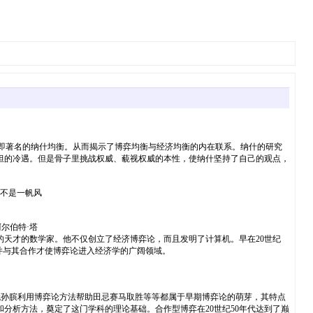
，即著名的纳什均衡。从而揭示了博弈均衡与经济均衡的内在联系。纳什的研究
坦的冷遇。但是骨子里挑战权威、藐视权威的本性，使纳什坚持了自己的观点，
并不是一帆风
尔伯特·塔
牙利的天才的数学家。他不仅创立了经济博弈论，而且发明了计算机。早在20世纪
ern)，并与其合作才使博弈论进入经济学的广阔领域。
孙武的后代孙膑利用博弈论方法帮助田忌赛马取胜等等都属于早期博弈论的萌芽，其特点
分析方法，奠定了这门学科的理论基础。合作型博弈在20世纪50年代达到了巅