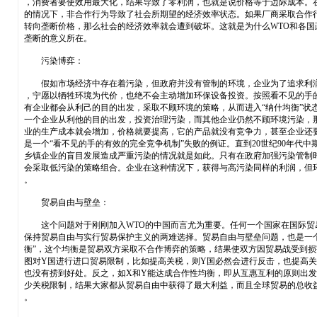
，消费者要使效用最大化，结果导致了零利润，也就是说价格等于边际成本。
的情况下，非合作行为导致了社会所期望的经济效率状态。如果厂商采取合作
转向垄断价格，那么社会的经济效率就会遭到破坏。这就是为什么WTO和各国
垄断的意义所在。
污染博弈：
假如市场经济中存在着污染，但政府并没有管制的环境，企业为了追求利
，宁愿以牺牲环境为代价，也绝不会主动增加环保设备投资。按照看不见的手
有企业都会从利己的目的出发，采取不顾环境的策略，从而进入“纳什均衡”状
一个企业从利他的目的出发，投资治理污染，而其他企业仍然不顾环境污染，
业的生产成本就会增加，价格就要提高，它的产品就没有竞争力，甚至企业还
是一个“看不见的手的有效的完全竞争机制”失败的例证。直到20世纪90年代中
乡镇企业的盲目发展造成严重污染的情况就是如此。只有在政府加强污染管制
会采取低污染的策略组合。企业在这种情况下，获得与高污染同样的利润，但
。
贸易自由与壁垒：
这个问题对于刚刚加入WTO的中国而言尤为重要。任何一个国家在国际贸
保持贸易自由与实行贸易保护主义的两难选择。贸易自由与壁垒问题，也是一个
衡”，这个均衡是贸易双方采取不合作博弈的策略，结果使双方因贸易战受到损
图对Y国进行进口贸易限制，比如提高关税，则Y国必然会进行反击，也提高
也没有捞到好处。反之，如X和Y能达成合作性均衡，即从互惠互利的原则出
少关税限制，结果大家都从贸易自由中获得了最大利益，而且全球贸易的总收
。