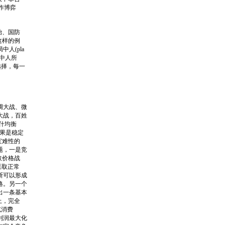
作博弈
治、国防
这样的例
人(pla
局中人所
选择，每一
调大战、微
大战，百姓
什均衡
果是稳定
灾难性的
题，一是竞
取价格战
采取正常
断可以形成
格。另一个
出一条基本
上，完全
或消费
利润最大化