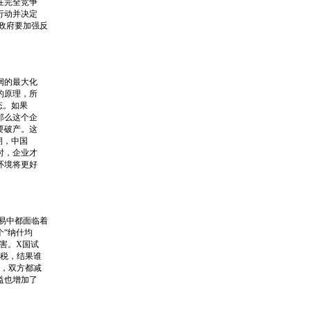
在完全竞争
行动并决定
政府要加强反
润的最大化
的原理，所
态。如果
那么这个企
要破产。这
期，中国
时，企业才
环境将更好
易中都面临着
“纳什均
害。X国试
关税，结果谁
发，双方都减
益也增加了