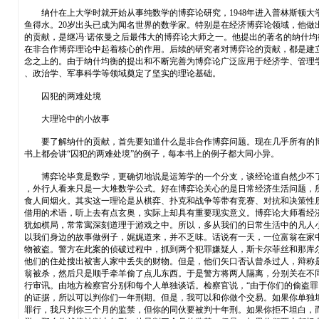
纳什在上大学时就开始从事纯数学的博弈论研究，1948年进入普林斯顿大
鱼得水。20岁出头已成为闻名世界的数学家。特别是在经济博弈论领域，他做
的贡献，是继冯·诺依曼之后最伟大的博弈论大师之一。他提出的著名的纳什均
在非合作博弈理论中起着核心的作用。后续的研究者对博弈论的贡献，都是建
念之上的。由于纳什均衡的提出和不断完善为博弈论广泛应用于经济学、管理
、政治学、军事科学等领域奠定了坚实的理论基础。
囚犯的两难处境
大理论中的小故事
要了解纳什的贡献，首先要知道什么是非合作博弈问题。现在几乎所有的
书上都会讲“囚犯的两难处境”的例子，每本书上的例子都大同小异。
博弈论毕竟是数学，更确切地说是运筹学的一个分支，谈经论道自然少不
，外行人看来只是一大堆数学公式。好在博弈论关心的是日常经济生活问题，
食人间烟火。其实这一理论是从棋弈、扑克和战争等带有竞赛、对抗和决策性
借用的术语，听上去有点玄奥，实际上却具有重要现实意义。博弈论大师看经
犹如棋局，常常寓深刻道理于游戏之中。所以，多从我们的日常生活中的凡人
以我们身边的故事做例子，娓娓道来，并不乏味。话说有一天，一位富翁在家
物被盗。警方在此案的侦破过程中，抓到两个犯罪嫌疑人，斯卡尔菲丝和那库
他们的住处搜出被害人家中丢失的财物。但是，他们矢口否认曾杀过人，辩称
翁被杀，然后只是顺手牵羊偷了点儿东西。于是警方将两人隔离，分别关在不
行审讯。由地方检察官分别和每个人单独谈话。检察官说，“由于你们的偷盗罪
的证据，所以可以判你们一年刑期。但是，我可以和你做个交易。如果你单独
罪行，我只判你三个月的监禁，但你的同伙要被判十年刑。如果你拒不坦白，