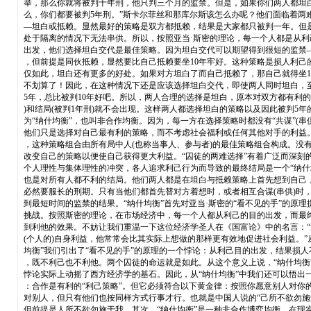
举，那么你就将被判十年刑，他只判三个月的监禁。但是，如果你们两人都坦
么，你们都要被判5年刑。”斯卡尔菲丝和那库尔斯该怎么办呢？他们面临着两
—坦白或抵赖。显然最好的策略是双方都抵赖，结果是大家都只被判一年。但
处于隔离的情况下无法串供。所以，按照亚当·斯密的理论，每一个人都是从利
出发，他们选择坦白交代是最佳策略。因为坦白交代可以期望得到很短的监禁
，但前提是同伙抵赖，显然要比自己抵赖要坐10年牢好。这种策略是损人利己
仅如此，坦白还有更多的好处。如果对方坦白了而自己抵赖了，那自己就得坐1
不划算了！因此，在这种情况下还是应该选择坦白交代，即使两人同时坦白，
5年，总比被判10年好吧。所以，两人合理的选择是坦白，原本对双方都有利的
)和结局(被判1年刑)就不会出现。这样两人都选择坦白的策略以及因此被判5年
为“纳什均衡”，也叫非合作均衡。因为，每一方在选择策略时都没有“共谋”(串供
他们只是选择对自己最有利的策略，而不考虑社会福利或任何其他对手的利益
，这种策略组合由所有局中人(也称当事人、参与者)的最佳策略组合构成。没
改变自己的策略以便使自己获得更大利益。“囚徒的两难选择”有着广泛而深刻
个人理性与集体理性的冲突，各人追求利己行为而导致的最终结局是一个“纳什
也是对所有人都不利的结局。他们两人都是在坦白与抵赖策略上首先想到自己
必然要服长的刑期。只有当他们都首先替对方着想时，或者相互合谋(串供)时
到最短时间的监禁的结果。“纳什均衡”首先对亚当·斯密的“看不见的手”的原理
挑战。按照斯密的理论，在市场经济中，每一个人都从利己的目的出发，而最
到利他的效果。不妨让我们重温一下这位经济学圣人在《国富论》中的名言：“
(个人的)自身利益，他常常会比其实际上想做的那样更有效地促进社会利益。”
均衡”我们引出了“看不见的手”的原理的一个悖论：从利己目的出发，结果损人
，既不利己也不利他。两个囚徒的命运就是如此。从这个意义上说，“纳什均衡
悖论实际上动摇了西方经济学的基石。因此，从“纳什均衡”中我们还可以悟出
：合作是有利的“利己策略”。但它必须符合以下黄金律：按照你愿意别人对你
对别人，但只有他们也按同样方式行事才行。也就是中国人说的“己所不欲勿施
但前提是人所不欲勿施于我。其次，“纳什均衡”是一种非合作博弈均衡，在现