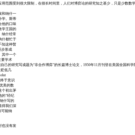
应用范围受到很大限制，在很长时间里，人们对博弈论的研究知之甚少，只是少数数学
候和纳什一
扑学。斯蒂
合他的口味
数学王国的
。纳什经常
纳什都忙于
不知这种暂
逐步形成
。其中一个
主要学术
他才把自己的研究写成题为“非合作博弈”的长篇博士论文，1950年11月刊登在美国全国科
曼贬低几
ut
他终于意识
优美的数
这个初出茅
的“经纪
纳什写的
值得我们深
准可能纳
时也没有发