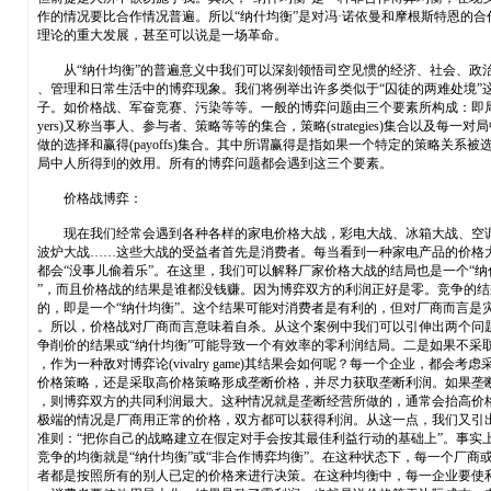
作的情况要比合作情况普遍。所以“纳什均衡”是对冯·诺依曼和摩根斯特恩的合
理论的重大发展，甚至可以说是一场革命。
从“纳什均衡”的普遍意义中我们可以深刻领悟司空见惯的经济、社会、政
、管理和日常生活中的博弈现象。我们将例举出许多类似于“囚徒的两难处境”
子。如价格战、军奋竞赛、污染等等。一般的博弈问题由三个要素所构成：即局中
yers)又称当事人、参与者、策略等等的集合，策略(strategies)集合以及每一对
做的选择和赢得(payoffs)集合。其中所谓赢得是指如果一个特定的策略关系被
局中人所得到的效用。所有的博弈问题都会遇到这三个要素。
价格战博弈：
现在我们经常会遇到各种各样的家电价格大战，彩电大战、冰箱大战、空
波炉大战……这些大战的受益者首先是消费者。每当看到一种家电产品的价格
都会“没事儿偷着乐”。在这里，我们可以解释厂家价格大战的结局也是一个“纳
”，而且价格战的结果是谁都没钱赚。因为博弈双方的利润正好是零。竞争的结
的，即是一个“纳什均衡”。这个结果可能对消费者是有利的，但对厂商而言是
。所以，价格战对厂商而言意味着自杀。从这个案例中我们可以引伸出两个问
争削价的结果或“纳什均衡”可能导致一个有效率的零利润结局。二是如果不采
，作为一种敌对博弈论(vivalry game)其结果会如何呢？每一个企业，都会考虑
价格策略，还是采取高价格策略形成垄断价格，并尽力获取垄断利润。如果垄
，则博弈双方的共同利润最大。这种情况就是垄断经营所做的，通常会抬高价
极端的情况是厂商用正常的价格，双方都可以获得利润。从这一点，我们又引
准则：“把你自己的战略建立在假定对手会按其最佳利益行动的基础上”。事实
竞争的均衡就是“纳什均衡”或“非合作博弈均衡”。在这种状态下，每一个厂商
者都是按照所有的别人已定的价格来进行决策。在这种均衡中，每一企业要使