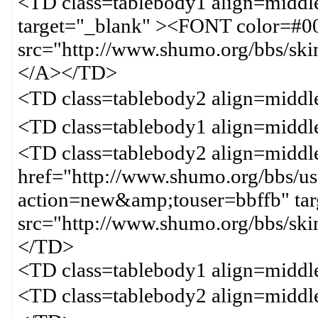
<TD class=tablebody1 align=midd
target="_blank" ><FONT color=
src="http://www.shumo.org/bbs/ski
</A></TD>
<TD class=tablebody2 align=mid
<TD class=tablebody1 align=mid
<TD class=tablebody2 align=middl
href="http://www.shumo.org/bbs/us
action=new&amp;touser=bbffb" ta
src="http://www.shumo.org/bbs/ski
</TD>
<TD class=tablebody1 align=midd
<TD class=tablebody2 align=m