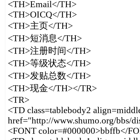
<TH>Email</TH>
<TH>OICQ</TH>
<TH>主页</TH>
<TH>短消息</TH>
<TH>注册时间</TH>
<TH>等级状态</TH>
<TH>发贴总数</TH>
<TH>现金</TH></TR>
<TR>
<TD class=tablebody2 align=middl
href="http://www.shumo.org/bbs/di
<FONT color=#000000>bbffb</F