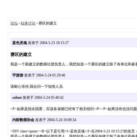
论坛
›
站务讨论
› 赛区的建立
蓝色灵魂
发表于 2004-5-23 18:15:27
赛区的建立
我是一个新建立的数模社团负责人，我想知道一个赛区的建立除了有单位和参
宇游游
发表于 2004-5-24 01:29:46
请耐心等待,我去问一下知情人员.
sofoot
发表于 2004-5-24 05:40:42
<P>如果是指全国赛，应该各省都已经有了相关组织</P><P>如果没有也没问题
内财数模协会
发表于 2004-5-24 16:09:34
<DIV class=quote><B>以下是引用<I>蓝色灵魂</I>在2004-5-23 10:15:27的发言
我是一个新建立的数模社团负责人，我想知道一个赛区的建立除了有单位和参赛队