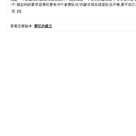
<P>最起码的要求是赛区要有30个参赛队伍!内蒙古现在就是队伍不够,要不自己
页:
[1]
查看完整版本:
赛区的建立