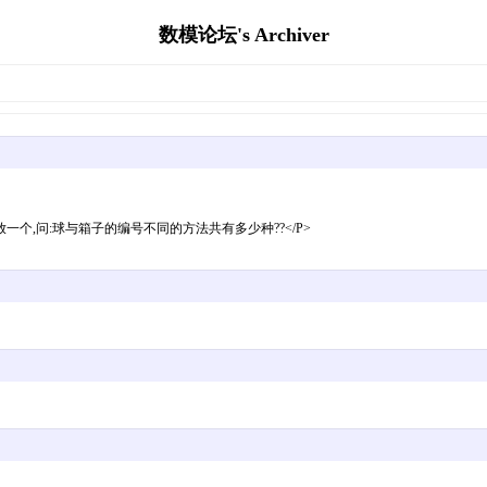
数模论坛's Archiver
每个箱子中放一个,问:球与箱子的编号不同的方法共有多少种??</P>