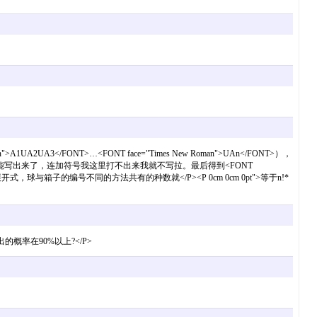
A1UA2UA3</FONT>…<FONT face="Times New Roman">UAn</FONT>），
UAn</FONT>）用公式就能写出来了，连加符号我这里打不出来我就不写拉。最后得到<FONT
就等于1/e的泰勒展开式，球与箱子的编号不同的方法共有的种数就</P><P 0cm 0cm 0pt">等于n!*
概率在90%以上?</P>