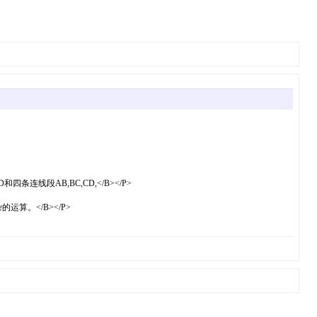
连线段AB,BC,CD,</B></P>
算。</B></P>