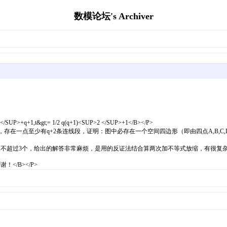
数模论坛's Archiver
t&gt;= 1/2 q(q+1)<SUP>2 </SUP>+1</B></P>
，存在一点至少有q+2条连线段，证明：图中必存在一个空间四边形（即由四点A,B,C,D和四条
人不超过3个，给出的解答非常麻烦，是用的反证法结合算两次加不等式放缩，有很复杂的运
</B></P>