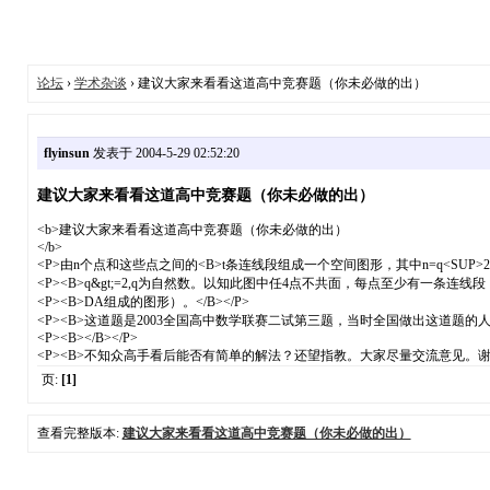
论坛
›
学术杂谈
› 建议大家来看看这道高中竞赛题（你未必做的出）
flyinsun
发表于 2004-5-29 02:52:20
建议大家来看看这道高中竞赛题（你未必做的出）
<b>建议大家来看看这道高中竞赛题（你未必做的出）
</b>
<P>由n个点和这些点之间的<B>t条连线段组成一个空间图形，其中n=q<SUP>2</SUP>+q+1,
<P><B>q&gt;=2,q为自然数。以知此图中任4点不共面，每点至少有一条连线段
<P><B>DA组成的图形）。</B></P>
<P><B>这道题是2003全国高中数学联赛二试第三题，当时全国做出这道题的
<P><B></B></P>
<P><B>不知众高手看后能否有简单的解法？还望指教。大家尽量交流意见。谢谢！
页:
[1]
查看完整版本:
建议大家来看看这道高中竞赛题（你未必做的出）