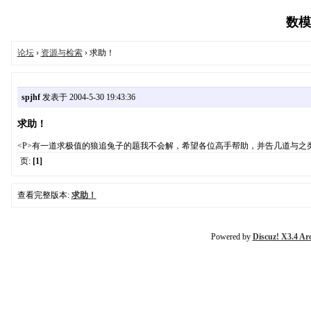
数模论
论坛
›
资源与检索
› 求助！
spjhf
发表于 2004-5-30 19:43:36
求助！
<P>有一道求极值的狼追兔子的题我不会解，希望各位高手帮助，并告几道与之类
页:
[1]
查看完整版本:
求助！
Powered by
Discuz! X3.4 Ar