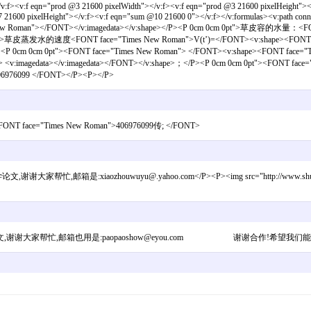
:f><v:f eqn="prod @3 21600 pixelWidth"></v:f><v:f eqn="prod @3 21600 pixelHeight"><
600 pixelHeight"></v:f><v:f eqn="sum @10 21600 0"></v:f></v:formulas><v:path connectt
imes New Roman"></FONT></v:imagedata></v:shape></P><P 0cm 0cm 0pt">草皮容的水量：
0pt">草皮蒸发水的速度<FONT face="Times New Roman">V(t’)=</FONT><v:shape><FONT face
0cm 0cm 0pt"><FONT face="Times New Roman"> </FONT><v:shape><FONT face="Tim
"> <v:imagedata></v:imagedata></FONT></v:shape>；</P><P 0cm 0cm 0pt"><FONT 
6976099 </FONT></P><P></P>
face="Times New Roman">406976099传; </FONT>
zhouwuyu@.yahoo.com</P><P><img src="http://www.shumo.com/bbs/Sk
谢谢大家帮忙,邮箱也用是:paopaoshow@eyou.com 谢谢合作!希望我们能成