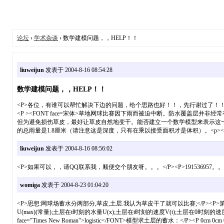
论坛
›
学术杂谈
› 数学建模问题，，HELP！！
liuweijun
发表于 2004-8-16 08:54:28
数学建模问题，，HELP！！
<P>各位，有谁可以帮忙解决下边的问题，给个思路也好！！，先行谢过了！！！
<P ><FONT face=宋体>草地网球比赛因下雨而被迫中断。防水覆盖
但为避免损伤草皮，最好让草皮自然地变干。能否建立一个数学模型来表示这
的总雨量是1.8厘米（请注意这是深度，只有在乘以接受面积才是体积）。<p></p><
liuweijun
发表于 2004-8-16 08:56:02
<P>如果可以，，请QQ联系我，顺便交个朋友呀。。。</P><P>191536957。。
womiga
发表于 2004-8-23 01:04:20
<P>思想:网球场蓄水分两部分,草皮,土层.我认为草皮干了就可以比赛;</P><P>
U(max)(常量);土层在t时刻的水量U(x);土层在t时刻的速度V(t);土层在0时刻的速度
face="Times New Roman">logistic</FONT>模型求土层的蓄水：</P><P 0cm 0cm 0pt"><FONT