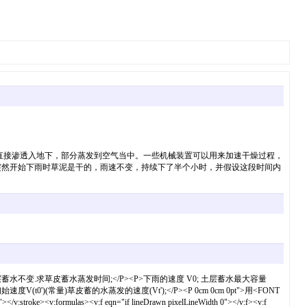
雨水直接渗透入地下，部分蒸发到空气当中。一些机械装置可以用来加速干燥过程，
突然开始下雨时草泥是干的，雨速不变，持续下了半个小时，并假设这段时间内
蓄水不变.求草皮蓄水蒸发时间;</P><P>下雨的速度 V0; 土层蓄水最大容量
0')(常量)草皮蓄的水蒸发的速度(Vt');</P><P 0cm 0cm 0pt">用<FONT
roke><v:formulas><v:f eqn="if lineDrawn pixelLineWidth 0"></v:f><v:f