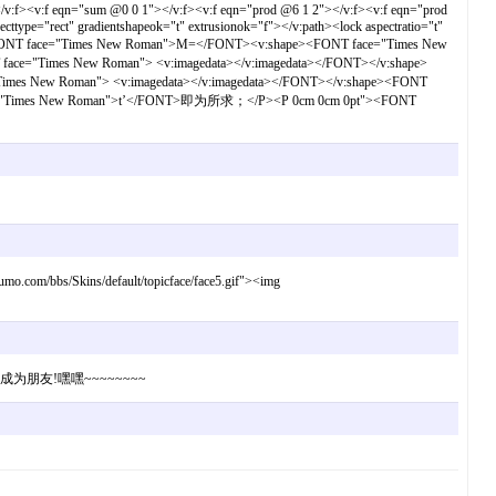
/v:f><v:f eqn="sum @0 0 1"></v:f><v:f eqn="prod @6 1 2"></v:f><v:f eqn="prod
ype="rect" gradientshapeok="t" extrusionok="f"></v:path><lock aspectratio="t"
<FONT face="Times New Roman">M=</FONT><v:shape><FONT face="Times New
="Times New Roman"> <v:imagedata></v:imagedata></FONT></v:shape>
es New Roman"> <v:imagedata></v:imagedata></FONT></v:shape><FONT
face="Times New Roman">t’</FONT>即为所求；</P><P 0cm 0cm 0pt"><FONT
ins/default/topicface/face5.gif"><img
为朋友!嘿嘿~~~~~~~~