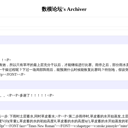
数模论坛's Archiver
</P>
层并非经常有效，所以只有草坪的最上层充分干以后，才能继续进行比赛。雨停之后，部分
一干燥过程呢？下过一场局部阵雨后，能预测什么时候能恢复比赛吗？特别地，假设
/FONT></P>
。。</P><P>多谢了！！！！！</P>
第一步: 下雨时土层蓄水,同时草皮蓄水;</P><P>第二步雨停时,草皮蓄的水开始蒸发,土层
V(0)(常量);,草皮蓄的水的初始高度H,草皮蓄的水的高度h(t'),草皮蓄的水开始蒸发的初始速度V(t
 face="Times New Roman"></FONT><v:shapetype><v:stroke joinstyle="miter"></v:st