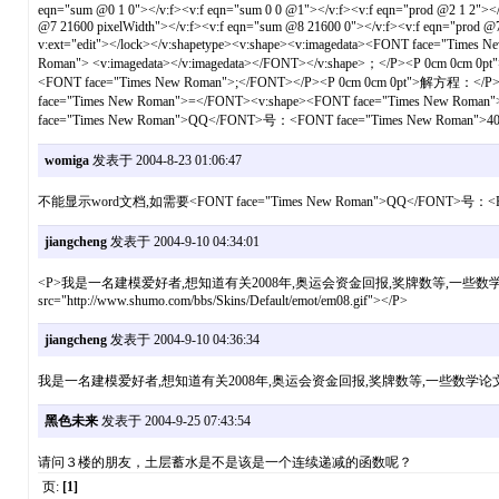
eqn="sum @0 1 0"></v:f><v:f eqn="sum 0 0 @1"></v:f><v:f eqn="prod @2 1 2"></v
@7 21600 pixelWidth"></v:f><v:f eqn="sum @8 21600 0"></v:f><v:f eqn="prod @7 21
v:ext="edit"></lock></v:shapetype><v:shape><v:imagedata><FONT face="T
Roman"> <v:imagedata></v:imagedata></FONT></v:shape>；</P><P 0cm 0cm 
<FONT face="Times New Roman">;</FONT></P><P 0cm 0cm 0pt">解方程：</P><P 
face="Times New Roman">=</FONT><v:shape><FONT face="Times New Roman
face="Times New Roman">QQ</FONT>号：<FONT face="Times New Roman">40
womiga
发表于 2004-8-23 01:06:47
不能显示word文档,如需要<FONT face="Times New Roman">QQ</FONT>号：<FONT 
jiangcheng
发表于 2004-9-10 04:34:01
<P>我是一名建模爱好者,想知道有关2008年,奥运会资金回报,奖牌数等,一些数学论文,谢谢大家帮忙,邮箱是:xiao
src="http://www.shumo.com/bbs/Skins/Default/emot/em08.gif"></P>
jiangcheng
发表于 2004-9-10 04:36:34
我是一名建模爱好者,想知道有关2008年,奥运会资金回报,奖牌数等,一些数学论文,
黑色未来
发表于 2004-9-25 07:43:54
请问３楼的朋友，土层蓄水是不是该是一个连续递减的函数呢？
页:
[1]