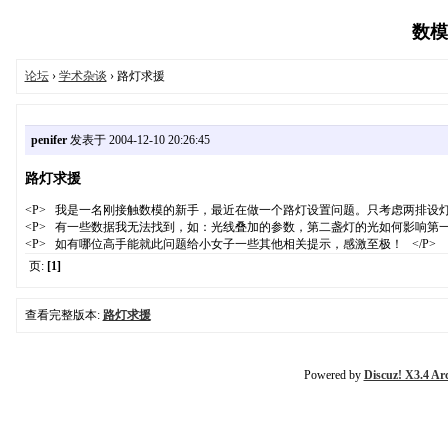
数模论
论坛
›
学术杂谈
› 路灯求援
penifer
发表于 2004-12-10 20:26:45
路灯求援
<P> 我是一名刚接触数模的新手，最近在做一个路灯设置问题。只考虑两排设灯情
<P> 有一些数据我无法找到，如：光线叠加的参数，第二盏灯的光如何影响第
<P> 如有哪位高手能就此问题给小女子一些其他相关提示，感激至极！ </P>
页:
[1]
查看完整版本:
路灯求援
Powered by
Discuz! X3.4 Ar