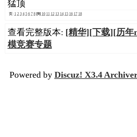
猛顶
页:
1
2
3
4
5
6
7
8
[9]
10
11
12
13
14
15
16
17
18
查看完整版本:
[精华][下载][
模竞赛专题
Powered by
Discuz! X3.4 Archive