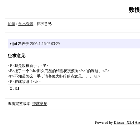
数模论
论坛
›
学术杂谈
› 征求意见
xijui
发表于 2005-1-16 02:03:29
征求意见
<P>我是数模新手，</P>
<P>接了一个“<b>耐久商品的销售状况预测</b>”的课题。</P>
<P>不知道怎么下手，请各位大虾给的点意见。。。</P>
<P>在此致谢！</P>
页:
[1]
查看完整版本:
征求意见
Powered by
Discuz! X3.4 Ar