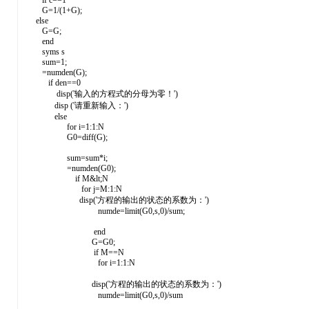
if c==1
G=1/(1+G);
else
G=G;
end
syms s
sum=1;
=numden(G);
if den==0
disp('输入的方程式的分母为零！')
disp ('请重新输入：')
else
for i=1:1:N
G0=diff(G);
sum=sum*i;
=numden(G0);
if M&lt;N
for j=M:1:N
disp('方程的输出的状态的系数为：')
numde=limit(G0,s,0)/sum;
end
G=G0;
if M==N
for i=1:1:N
disp('方程的输出的状态的系数为：')
numde=limit(G0,s,0)/sum