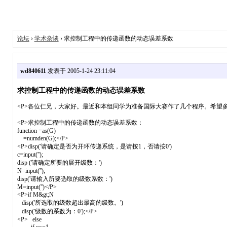
论坛
›
学术杂谈
› 求控制工程中的传递函数的动态误差系数
wd840611
发表于 2005-1-24 23:11:04
求控制工程中的传递函数的动态误差系数
<P>各位仁兄，大家好。最近和本组同学为准备国际大赛作了几个程序。希望多多
<P>求控制工程中的传递函数的动态误差系数：
function =as(G)
=numden(G);</P>
<P>disp('请确定是否为开环传递系统，是请按1，否请按0')
c=input('');
disp ('请确定所要的展开级数：')
N=input('');
disp('请输入所要选取的级数系数：')
M=input('')</P>
<P>if M&gt;N
disp('所选取的级数超出最高的级数。')
disp('级数的系数为：0');</P>
<P> else