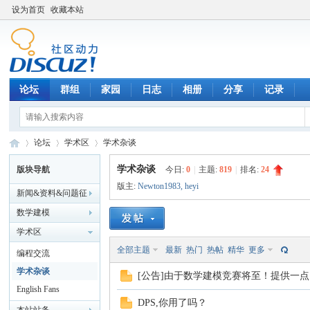
设为首页
收藏本站
论坛
群组
家园
日志
相册
分享
记录
论坛
学术区
学术杂谈
学术杂谈
版块导航
今日:
0
|
主题:
819
|
排名:
24
版主:
Newton1983
,
heyi
新闻&资料&问题征
数
»
›
›
解&企校合作
数学建模
学术区
全部主题
最新
热门
热帖
精华
更多
编程交流
学术杂谈
[公告]由于数学建模竞赛将至！提供一
English Fans
DPS,你用了吗？