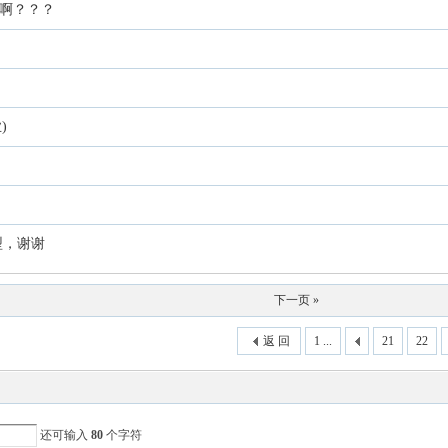
览啊？？？
)
型，谢谢
下一页 »
返 回
1 ...
21
22
还可输入
80
个字符