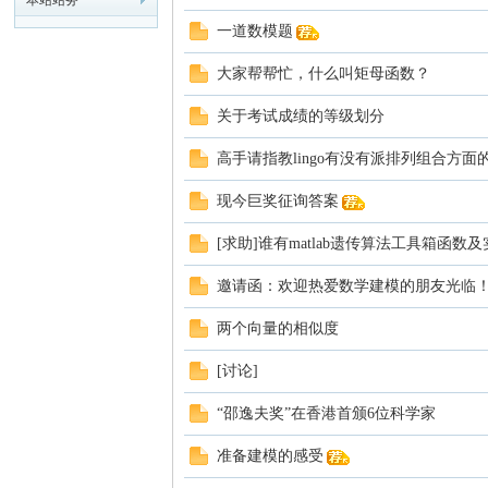
本站站务
一道数模题
模
大家帮帮忙，什么叫矩母函数？
关于考试成绩的等级划分
高手请指教lingo有没有派排列组合方面
现今巨奖征询答案
[求助]谁有matlab遗传算法工具箱函
论
邀请函：欢迎热爱数学建模的朋友光临
两个向量的相似度
[讨论]
“邵逸夫奖”在香港首颁6位科学家
准备建模的感受
坛