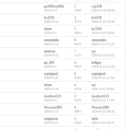
pz1983cn2002
3
wjz158
2004-6-3
6360
2004-9-15 06:05
hc3256
3
hc3256
2004-9-14
9274
2004-9-15 02:45
lzlxm
3
hc3256
2004-9-1
5935
2004-9-14 03:05
einsteinlilu
0
einsteinlilu
2004-9-13
4441
2004-9-13 07:01
meirixin
7
txy
2004-6-15
7331
2004-9-13 04:52
pk_001
4
hellguy
2004-8-2
6544
2004-9-12 23:29
nujufgned
0
nujufgned
2004-9-12
4686
2004-9-12 17:53
lzlxm
4
txy
2004-8-25
5979
2004-9-11 03:55
lovelyccl123
3
lovelyccl123
2004-9-5
5529
2004-9-10 17:24
Newton1983
0
Newton1983
2004-9-10
4891
2004-9-10 08:00
sungaoxia
3
dede
2004-8-11
5326
2004-9-10 05:47