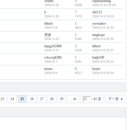
xname
3
cnpliuzuming
2004-5-24
5406
2004-9-10 04:44
b
7
zhf123
2004-5-30
7476
2004-9-9 19:50
litbird
1
owenalice
2004-9-9
4815
2004-9-9 18:33
营多
1
tanghope
2004-3-25
5165
2004-9-9 00:34
liang261898
3
litbird
2004-8-27
5435
2004-9-8 23:07
wkwzq8380
1
batjh349
2004-9-7
4491
2004-9-8 20:14
kistea
0
kistea
2004-9-8
4517
2004-9-8 00:24
23
24
25
26
27
28
29
... 41
/ 41 页
下一页