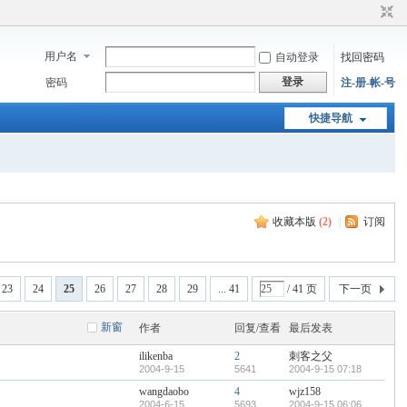
用户名
自动登录
找回密码
登录
密码
注-册-帐-号
快捷导航
收藏本版
(
2
)
|
订阅
23
24
25
26
27
28
29
... 41
/ 41 页
下一页
新窗
作者
回复/查看
最后发表
ilikenba
2
刺客之父
2004-9-15
5641
2004-9-15 07:18
wangdaobo
4
wjz158
2004-6-15
5693
2004-9-15 06:06