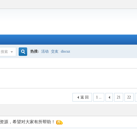
热搜:
活动
交友
discuz
搜索
搜
索
返 回
1 ...
21
22
点资源，希望对大家有所帮助！