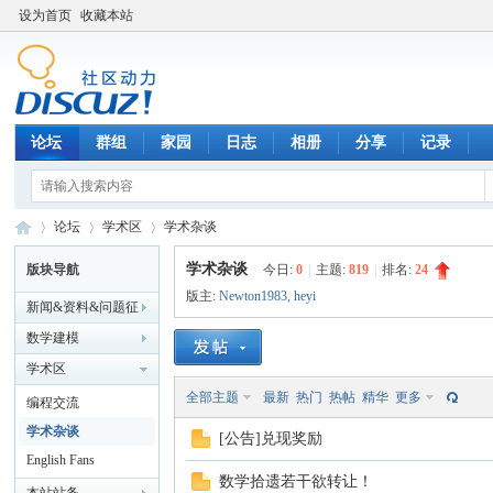
设为首页
收藏本站
论坛
群组
家园
日志
相册
分享
记录
论坛
学术区
学术杂谈
学术杂谈
版块导航
今日:
0
|
主题:
819
|
排名:
24
版主:
Newton1983
,
heyi
新闻&资料&问题征
数
»
›
›
解&企校合作
数学建模
学术区
全部主题
最新
热门
热帖
精华
更多
编程交流
学术杂谈
[公告]兑现奖励
English Fans
数学拾遗若干欲转让！