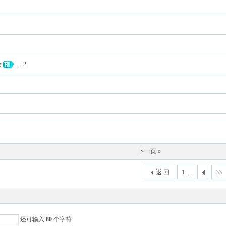
会
...
2
下一页 »
返 回
1 ...
33
还可输入
80
个字符