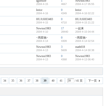
lgjofficer
1
Newton1983
2004-4-15
4667
2004-4-17 05:55
leeice
0
leeice
2004-4-16
4349
2004-4-16 02:22
HUASHI3483
0
HUASHI3483
2004-4-15
4710
2004-4-15 21:22
Newton1983
17
一起来
2004-4-10
28440
2004-4-15 04:44
<周星驰>
0
<周星驰>
2004-4-14
4309
2004-4-14 02:54
Newton1983
3
math618
2004-4-13
5609
2004-4-14 00:38
Newton1983
0
Newton1983
2004-4-13
4368
2004-4-13 06:40
34
35
36
37
38
39
40
41
/ 41 页
下一页