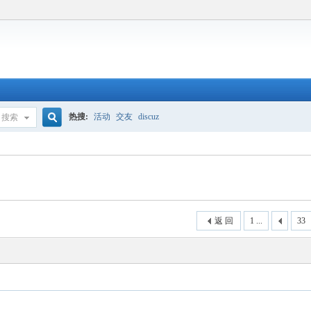
热搜:
活动
交友
discuz
搜索
搜
索
返 回
1 ...
33