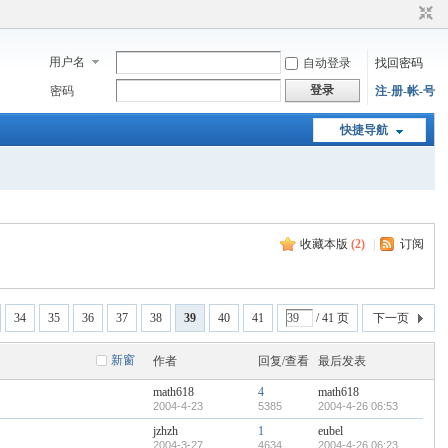
用户名
自动登录
找回密码
登录
密码
注-册-帐-号
快捷导航
收藏本版
(
2
)
|
订阅
34
35
36
37
38
39
40
41
/ 41 页
下一页
新窗
作者
回复/查看
最后发表
math618
4
math618
2004-4-23
5385
2004-4-26 06:53
jzhzh
1
eubel
2004-3-27
4634
2004-4-26 06:23