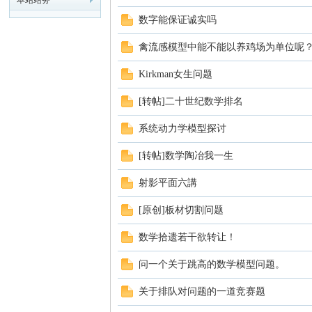
本站站务
数字能保证诚实吗
模
禽流感模型中能不能以养鸡场为单位呢
Kirkman女生问题
[转帖]二十世纪数学排名
系统动力学模型探讨
[转帖]数学陶冶我一生
论
射影平面六講
[原创]板材切割问题
数学拾遗若干欲转让！
问一个关于跳高的数学模型问题。
关于排队对问题的一道竞赛题
坛