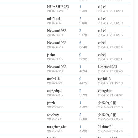
HUASHI3483
1
eubel
2004-3-23
5209
2004-4-26 06:20
nileflood
2
eubel
2004-4-4
5108
2004-4-26 06:18
Newton1983
3
eubel
2004-3-10
5778
2004-4-26 06:16
Newton1983
6
eubel
2004-4-23
6848
2004-4-26 06:14
jszlm
9
eubel
2004-3-15
9692
2004-4-26 06:11
Newton1983
1
Newton1983
2004-4-23
4894
2004-4-23 06:40
math618
0
math618
2004-4-21
4475
2004-4-21 15:13
zijingdijiu
2
zijingdijiu
2004-4-15
5593
2004-4-21 04:32
jzhzh
1
女巫的扫把
2004-3-27
4502
2004-4-21 01:10
aeroboy
2
女巫的扫把
2004-4-3
5069
2004-4-21 00:46
tongchengde
1
21shine21
2004-4-14
4720
2004-4-20 04:46