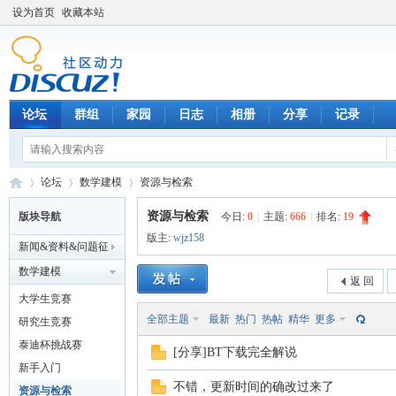
设为首页
收藏本站
论坛
群组
家园
日志
相册
分享
记录
论坛
数学建模
资源与检索
资源与检索
版块导航
今日:
0
|
主题:
666
|
排名:
19
版主:
wjz158
新闻&资料&问题征
数
»
›
›
解&企校合作
数学建模
返 回
大学生竞赛
全部主题
最新
热门
热帖
精华
更多
研究生竞赛
泰迪杯挑战赛
[分享]BT下载完全解说
新手入门
不错，更新时间的确改过来了
资源与检索