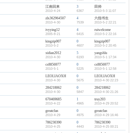
江南回来
3
田帅
2010-4-24
6367
2010-5-3 11:07
zlx362964507
4
六指书生
2010-4-30
7539
2010-5-2 22:21
ivyying12
4
ruiwelcome
2005-8-21
6415
2010-5-2 22:16
kingzip007
0
kingzip007
2010-5-2
4607
2010-5-2 20:45
xidian2012
5
yangshlu
2010-4-30
6193
2010-5-1 17:34
cs8856977
0
cs8856977
2010-5-1
5225
2010-5-1 12:58
LEOLIAOXH
0
LEOLIAOXH
2010-4-30
5675
2010-4-30 22:23
284218062
0
284218062
2010-4-30
5847
2010-4-30 21:26
670469685
1
truy203
2010-4-22
4965
2010-4-29 20:52
greatcfan
0
greatcfan
2010-4-29
4975
2010-4-29 16:46
786230390
0
786230390
2010-4-25
4443
2010-4-25 00:21