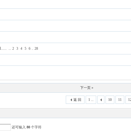
...
...
2
3
4
5
6
..
28
下一页 »
返 回
1 ...
10
11
1
还可输入
80
个字符