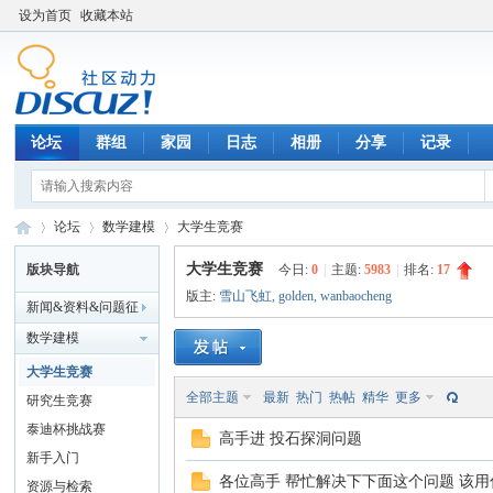
设为首页
收藏本站
论坛
群组
家园
日志
相册
分享
记录
论坛
数学建模
大学生竞赛
大学生竞赛
版块导航
今日:
0
|
主题:
5983
|
排名:
17
版主:
雪山飞虹
,
golden
,
wanbaocheng
新闻&资料&问题征
数
»
›
›
解&企校合作
数学建模
大学生竞赛
全部主题
最新
热门
热帖
精华
更多
研究生竞赛
泰迪杯挑战赛
高手进 投石探洞问题
新手入门
各位高手 帮忙解决下下面这个问题 该
资源与检索