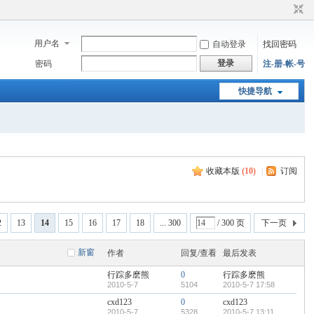
用户名
自动登录
找回密码
登录
密码
注-册-帐-号
快捷导航
收藏本版
(
10
)
|
订阅
2
13
14
15
16
17
18
... 300
/ 300 页
下一页
新窗
作者
回复/查看
最后发表
行踪多麽熊
0
行踪多麽熊
2010-5-7
5104
2010-5-7 17:58
cxd123
0
cxd123
2010-5-7
5328
2010-5-7 13:11