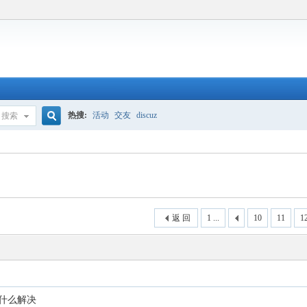
热搜:
活动
交友
discuz
搜索
搜
索
返 回
1 ...
10
11
1
用什么解决