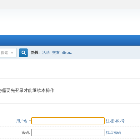
热搜:
活动
交友
discuz
搜索
搜
索
您需要先登录才能继续本操作
用户名
注-册-帐-号
密码:
找回密码