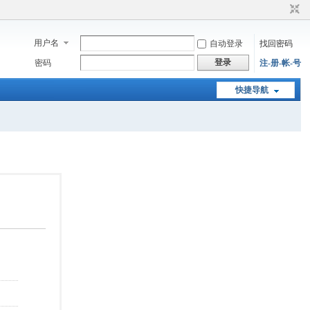
用户名
自动登录
找回密码
登录
密码
注-册-帐-号
快捷导航