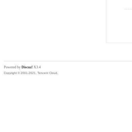
Powered by
Discuz!
X3.4
Copyright © 2001-2021, Tencent Cloud.