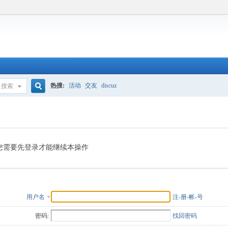
热搜:
活动
交友
discuz
搜索
搜
索
您需要先登录才能继续本操作
用户名
注-册-帐-号
密码:
找回密码