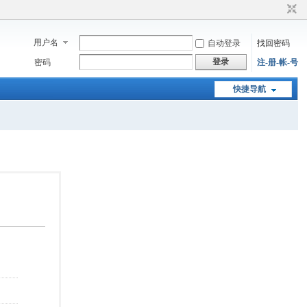
用户名
自动登录
找回密码
登录
密码
注-册-帐-号
快捷导航