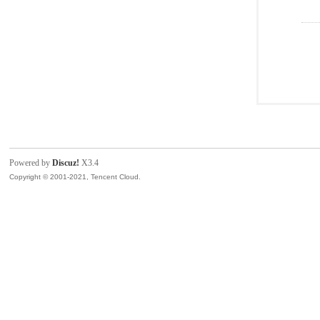
Powered by
Discuz!
X3.4
Copyright © 2001-2021, Tencent Cloud.