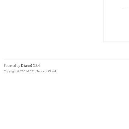
Powered by
Discuz!
X3.4
Copyright © 2001-2021, Tencent Cloud.