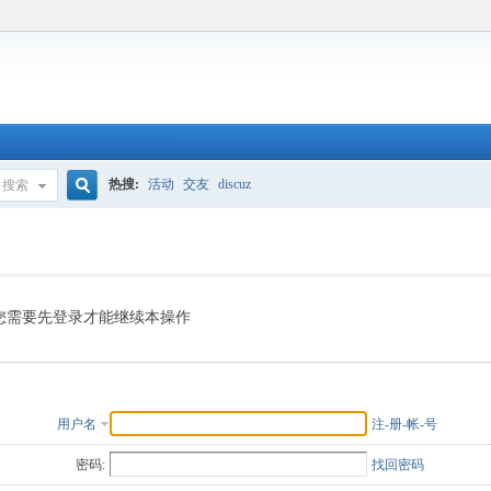
热搜:
活动
交友
discuz
搜索
搜
索
您需要先登录才能继续本操作
用户名
注-册-帐-号
密码:
找回密码