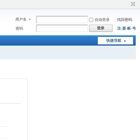
用户名
自动登录
找回密码
登录
密码
注-册-帐-号
快捷导航