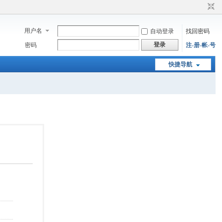
用户名
自动登录
找回密码
登录
密码
注-册-帐-号
快捷导航