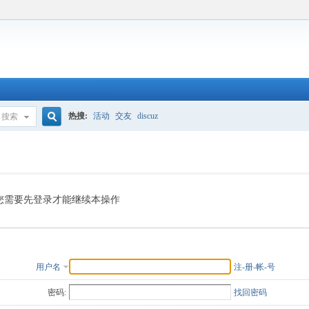
热搜:
活动
交友
discuz
搜索
搜
索
您需要先登录才能继续本操作
用户名
注-册-帐-号
密码:
找回密码