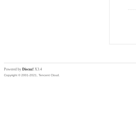
Powered by
Discuz!
X3.4
Copyright © 2001-2021, Tencent Cloud.