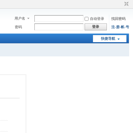
用户名
自动登录
找回密码
登录
密码
注-册-帐-号
快捷导航