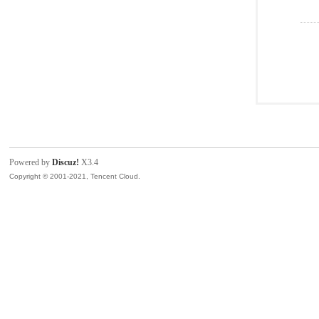
Powered by
Discuz!
X3.4
Copyright © 2001-2021, Tencent Cloud.