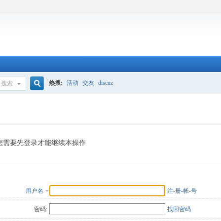
热搜:
活动
交友
discuz
搜索
搜
索
您需要先登录才能继续本操作
用户名
注-册-帐-号
密码:
找回密码