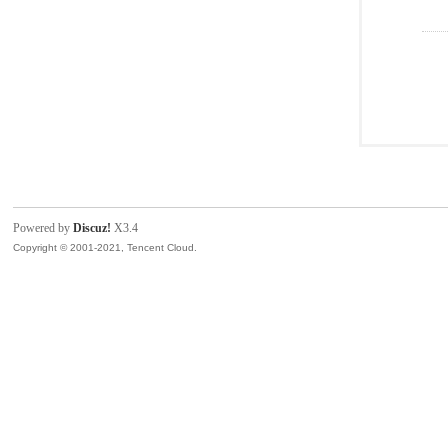
Powered by
Discuz!
X3.4
Copyright © 2001-2021, Tencent Cloud.