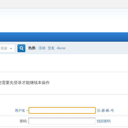
热搜:
活动
交友
discuz
搜索
搜
索
您需要先登录才能继续本操作
用户名
注-册-帐-号
密码:
找回密码