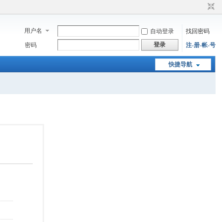
用户名
自动登录
找回密码
登录
密码
注-册-帐-号
快捷导航