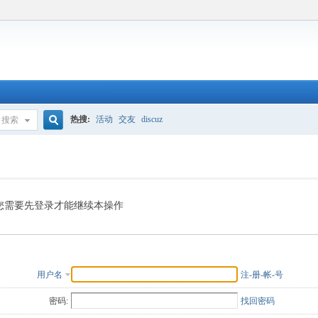
热搜:
活动
交友
discuz
搜索
搜
索
您需要先登录才能继续本操作
用户名
注-册-帐-号
密码:
找回密码