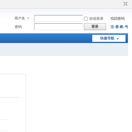
用户名
自动登录
找回密码
登录
密码
注-册-帐-号
快捷导航