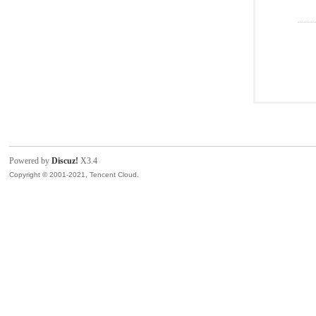
Powered by
Discuz!
X3.4
Copyright © 2001-2021, Tencent Cloud.