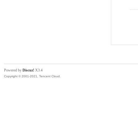
Powered by
Discuz!
X3.4
Copyright © 2001-2021, Tencent Cloud.