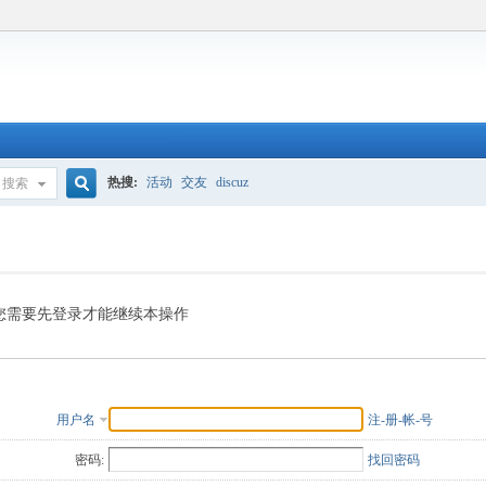
热搜:
活动
交友
discuz
搜索
搜
索
您需要先登录才能继续本操作
用户名
注-册-帐-号
密码:
找回密码