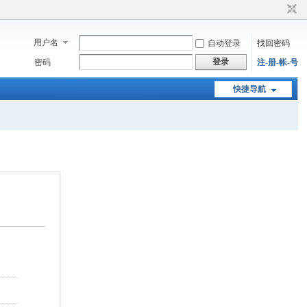
用户名
自动登录
找回密码
登录
密码
注-册-帐-号
快捷导航