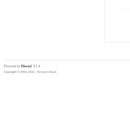
Powered by
Discuz!
X3.4
Copyright © 2001-2021, Tencent Cloud.