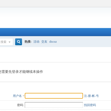
热搜:
活动
交友
discuz
搜索
搜
索
您需要先登录才能继续本操作
用户名
注-册-帐-号
密码:
找回密码