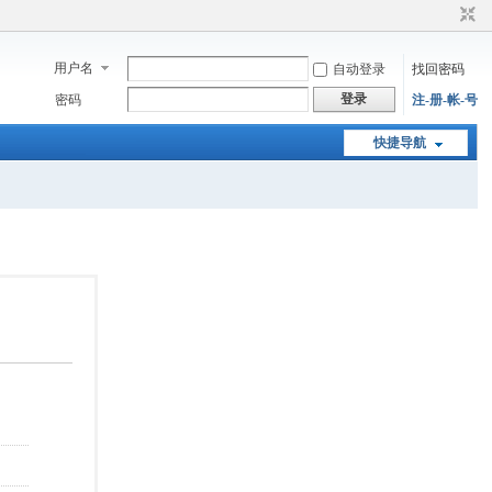
用户名
自动登录
找回密码
登录
密码
注-册-帐-号
快捷导航