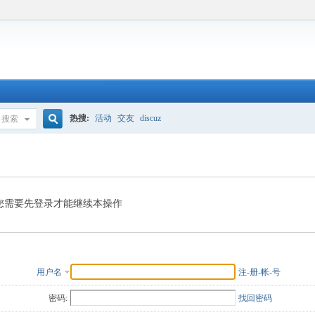
热搜:
活动
交友
discuz
搜索
搜
索
您需要先登录才能继续本操作
用户名
注-册-帐-号
密码:
找回密码