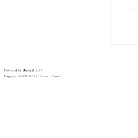
Powered by
Discuz!
X3.4
Copyright © 2001-2021, Tencent Cloud.