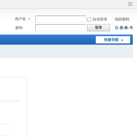
用户名
自动登录
找回密码
登录
密码
注-册-帐-号
快捷导航