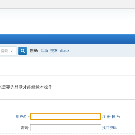
热搜:
活动
交友
discuz
搜索
搜
索
您需要先登录才能继续本操作
用户名
注-册-帐-号
密码:
找回密码