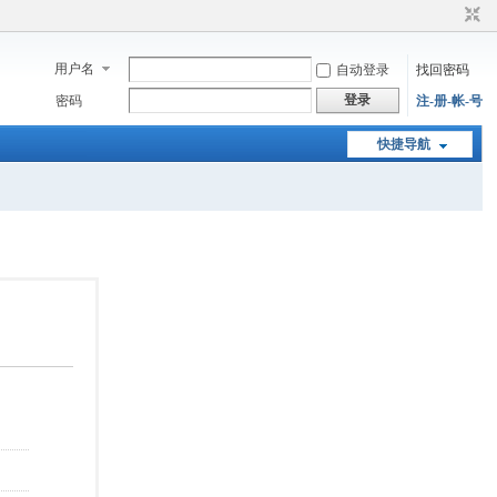
用户名
自动登录
找回密码
登录
密码
注-册-帐-号
快捷导航