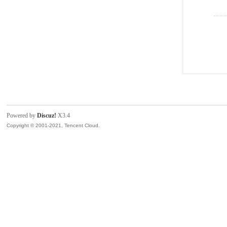
Powered by
Discuz!
X3.4
Copyright © 2001-2021, Tencent Cloud.