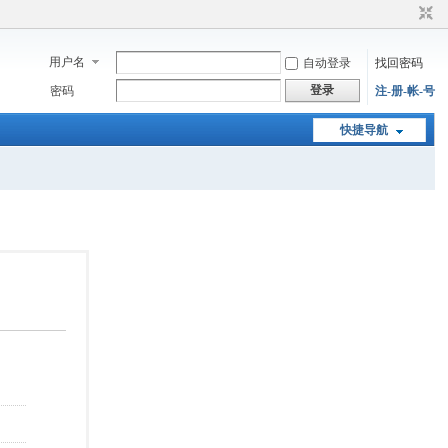
用户名
自动登录
找回密码
登录
密码
注-册-帐-号
快捷导航