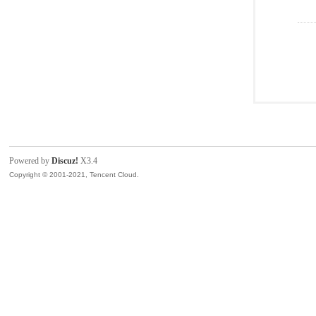
Powered by
Discuz!
X3.4
Copyright © 2001-2021, Tencent Cloud.