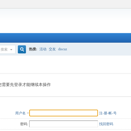
热搜:
活动
交友
discuz
搜索
搜
索
您需要先登录才能继续本操作
用户名
注-册-帐-号
密码:
找回密码