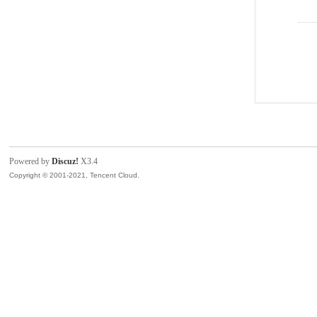
Powered by
Discuz!
X3.4
Copyright © 2001-2021, Tencent Cloud.