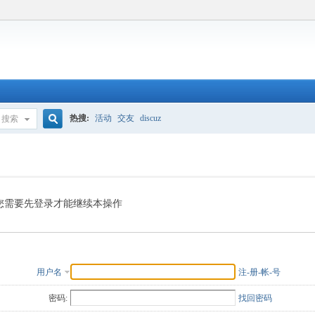
热搜:
活动
交友
discuz
搜索
搜
索
您需要先登录才能继续本操作
用户名
注-册-帐-号
密码:
找回密码