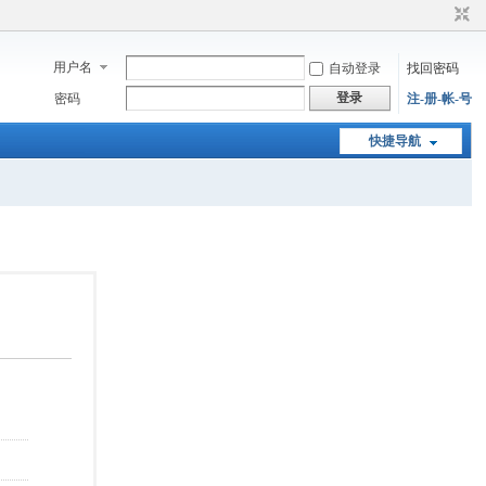
用户名
自动登录
找回密码
登录
密码
注-册-帐-号
快捷导航