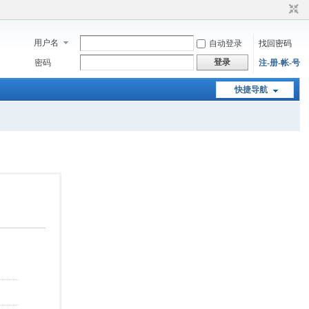
用户名
自动登录
找回密码
登录
密码
注-册-帐-号
快捷导航