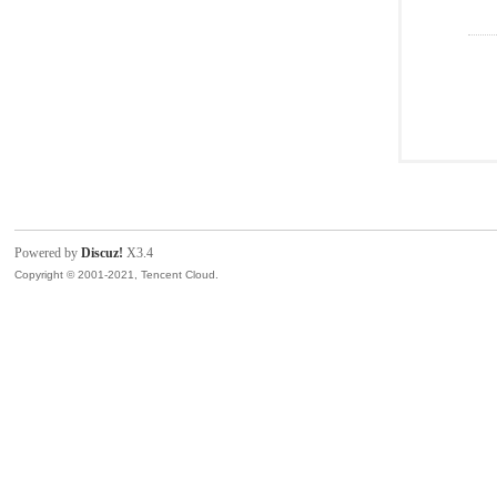
Powered by
Discuz!
X3.4
Copyright © 2001-2021, Tencent Cloud.