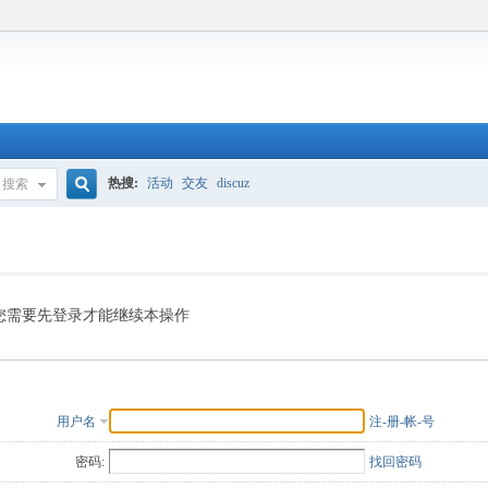
热搜:
活动
交友
discuz
搜索
搜
索
您需要先登录才能继续本操作
用户名
注-册-帐-号
密码:
找回密码