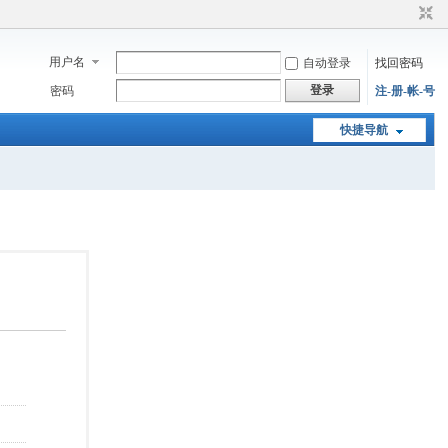
用户名
自动登录
找回密码
登录
密码
注-册-帐-号
快捷导航