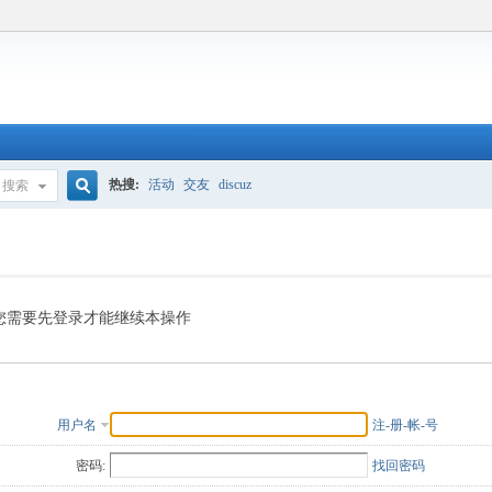
热搜:
活动
交友
discuz
搜索
搜
索
您需要先登录才能继续本操作
用户名
注-册-帐-号
密码:
找回密码