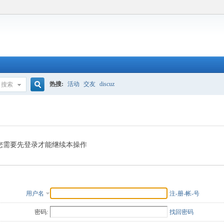
热搜:
活动
交友
discuz
搜索
搜
索
您需要先登录才能继续本操作
用户名
注-册-帐-号
密码:
找回密码