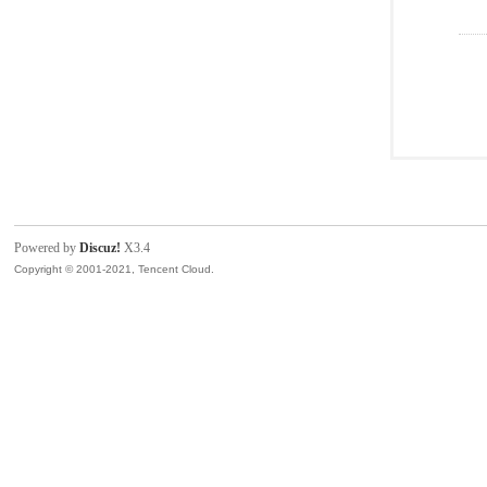
Powered by
Discuz!
X3.4
Copyright © 2001-2021, Tencent Cloud.