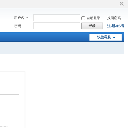
用户名
自动登录
找回密码
登录
密码
注-册-帐-号
快捷导航