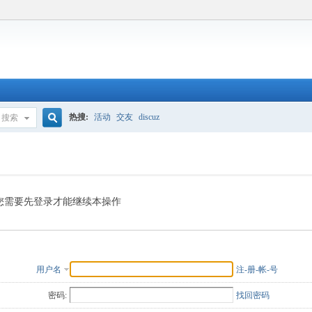
热搜:
活动
交友
discuz
搜索
搜
索
您需要先登录才能继续本操作
用户名
注-册-帐-号
密码:
找回密码