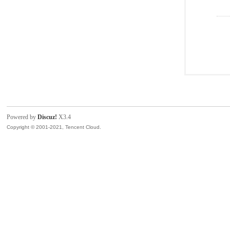
Powered by
Discuz!
X3.4
Copyright © 2001-2021, Tencent Cloud.