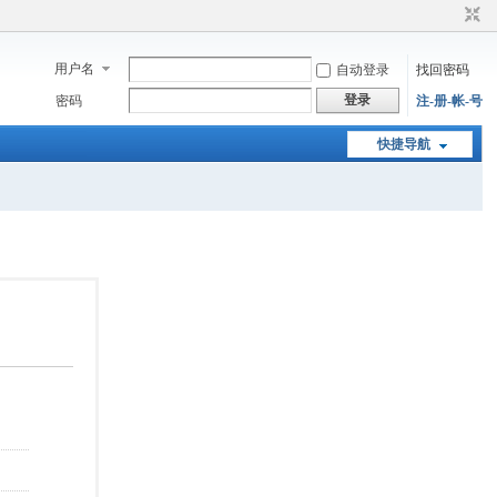
用户名
自动登录
找回密码
登录
密码
注-册-帐-号
快捷导航