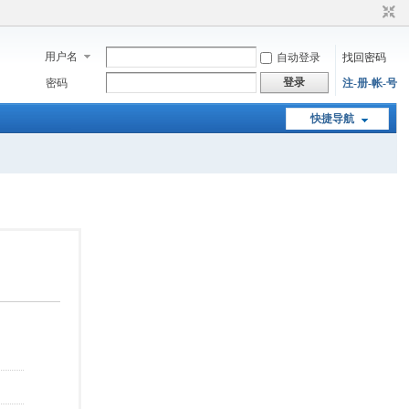
用户名
自动登录
找回密码
登录
密码
注-册-帐-号
快捷导航