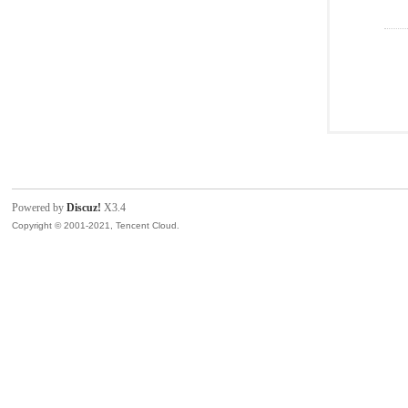
Powered by
Discuz!
X3.4
Copyright © 2001-2021, Tencent Cloud.