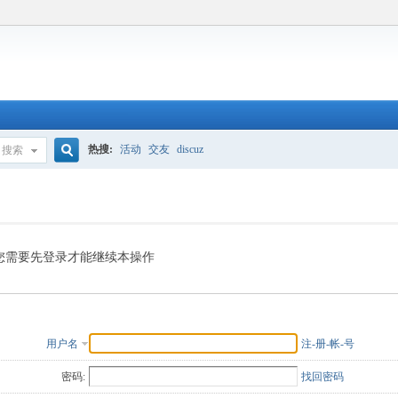
热搜:
活动
交友
discuz
搜索
搜
索
您需要先登录才能继续本操作
用户名
注-册-帐-号
密码:
找回密码