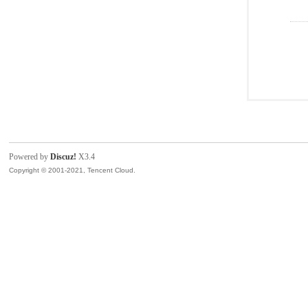
Powered by
Discuz!
X3.4
Copyright © 2001-2021, Tencent Cloud.