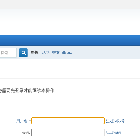
热搜:
活动
交友
discuz
搜索
搜
索
您需要先登录才能继续本操作
用户名
注-册-帐-号
密码:
找回密码