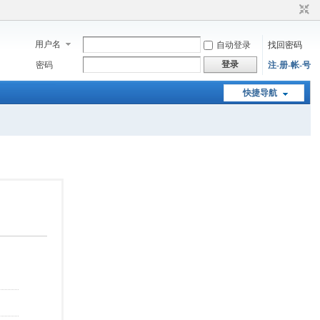
用户名
自动登录
找回密码
登录
密码
注-册-帐-号
快捷导航