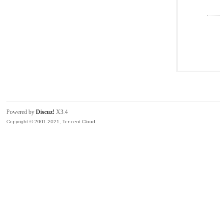
Powered by
Discuz!
X3.4
Copyright © 2001-2021, Tencent Cloud.