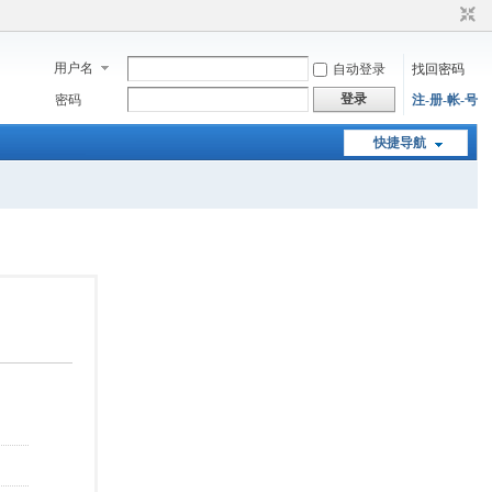
用户名
自动登录
找回密码
登录
密码
注-册-帐-号
快捷导航