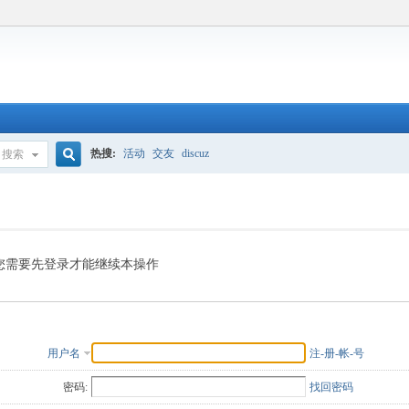
热搜:
活动
交友
discuz
搜索
搜
索
您需要先登录才能继续本操作
用户名
注-册-帐-号
密码:
找回密码