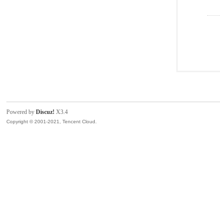
Powered by
Discuz!
X3.4
Copyright © 2001-2021, Tencent Cloud.