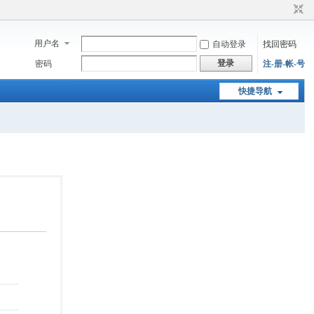
用户名
自动登录
找回密码
登录
密码
注-册-帐-号
快捷导航