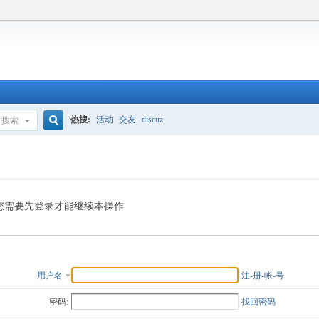
热搜:
活动
交友
discuz
搜索
搜
索
您需要先登录才能继续本操作
用户名
注-册-帐-号
密码:
找回密码