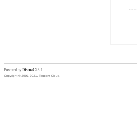
Powered by
Discuz!
X3.4
Copyright © 2001-2021, Tencent Cloud.