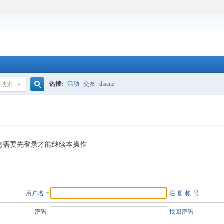
热搜:
活动
交友
discuz
搜索
搜
索
您需要先登录才能继续本操作
用户名
注-册-帐-号
密码:
找回密码