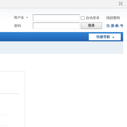
用户名
自动登录
找回密码
登录
密码
注-册-帐-号
快捷导航