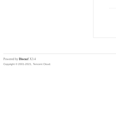
Powered by
Discuz!
X3.4
Copyright © 2001-2021, Tencent Cloud.