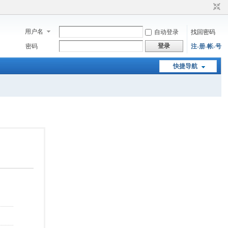
用户名
自动登录
找回密码
登录
密码
注-册-帐-号
快捷导航