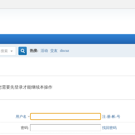
热搜:
活动
交友
discuz
搜索
搜
索
您需要先登录才能继续本操作
用户名
注-册-帐-号
密码:
找回密码