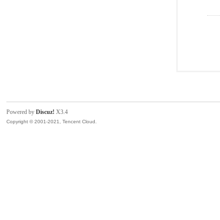
Powered by
Discuz!
X3.4
Copyright © 2001-2021, Tencent Cloud.