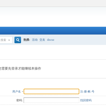
热搜:
活动
交友
discuz
搜索
搜
索
您需要先登录才能继续本操作
用户名
注-册-帐-号
密码:
找回密码