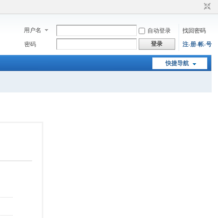
用户名
自动登录
找回密码
登录
密码
注-册-帐-号
快捷导航