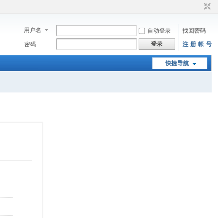
用户名
自动登录
找回密码
登录
密码
注-册-帐-号
快捷导航