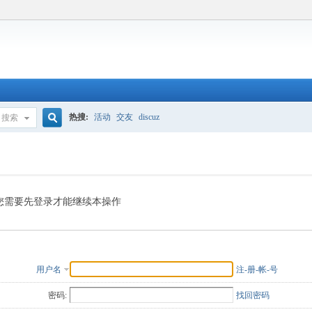
热搜:
活动
交友
discuz
搜索
搜
索
您需要先登录才能继续本操作
用户名
注-册-帐-号
密码:
找回密码