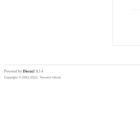
Powered by
Discuz!
X3.4
Copyright © 2001-2021, Tencent Cloud.