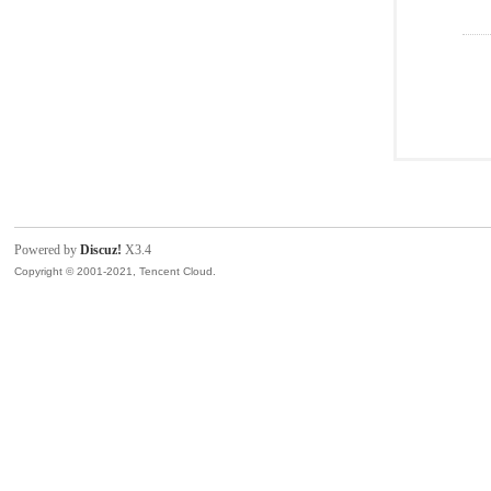
Powered by
Discuz!
X3.4
Copyright © 2001-2021, Tencent Cloud.