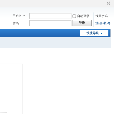
用户名
自动登录
找回密码
登录
密码
注-册-帐-号
快捷导航