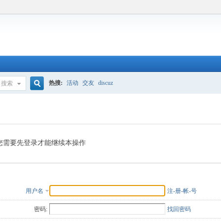
热搜:
活动
交友
discuz
搜索
搜
索
您需要先登录才能继续本操作
用户名
注-册-帐-号
密码:
找回密码