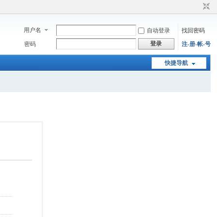
用户名
自动登录
找回密码
登录
密码
注-册-帐-号
快捷导航