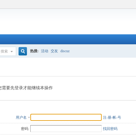
热搜:
活动
交友
discuz
搜索
搜
索
您需要先登录才能继续本操作
用户名
注-册-帐-号
密码:
找回密码