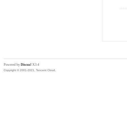
Powered by
Discuz!
X3.4
Copyright © 2001-2021, Tencent Cloud.