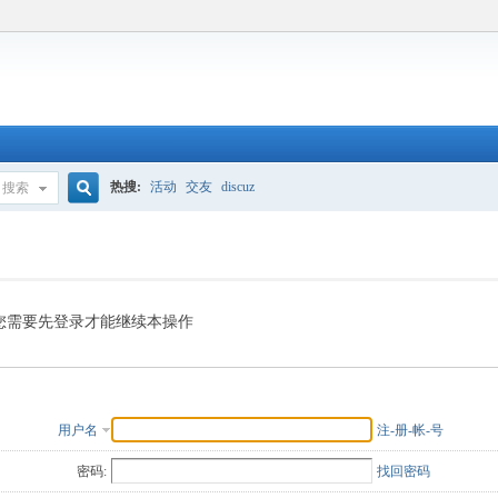
热搜:
活动
交友
discuz
搜索
搜
索
您需要先登录才能继续本操作
用户名
注-册-帐-号
密码:
找回密码