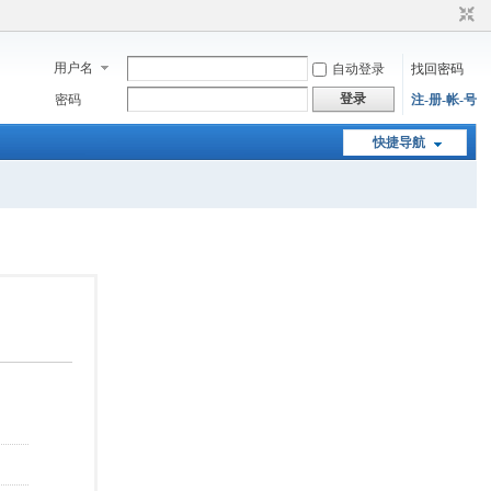
用户名
自动登录
找回密码
登录
密码
注-册-帐-号
快捷导航