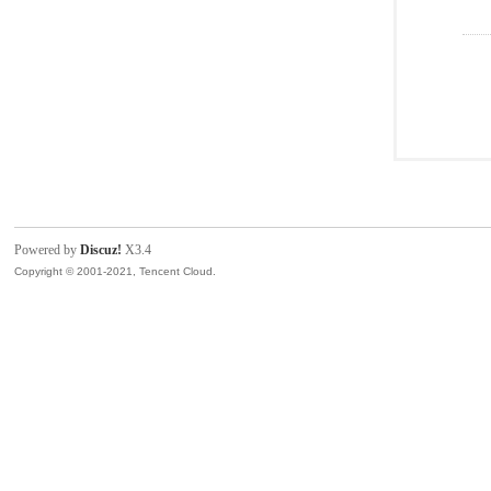
Powered by
Discuz!
X3.4
Copyright © 2001-2021, Tencent Cloud.