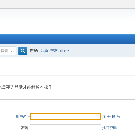
热搜:
活动
交友
discuz
搜索
搜
索
您需要先登录才能继续本操作
用户名
注-册-帐-号
密码:
找回密码