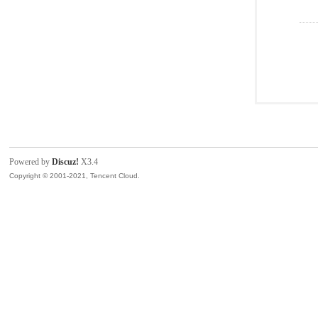
Powered by
Discuz!
X3.4
Copyright © 2001-2021, Tencent Cloud.