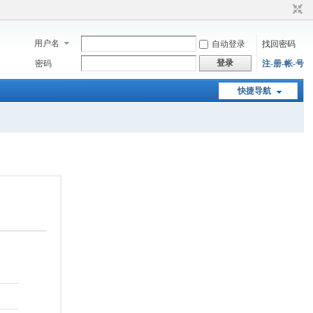
用户名
自动登录
找回密码
登录
密码
注-册-帐-号
快捷导航