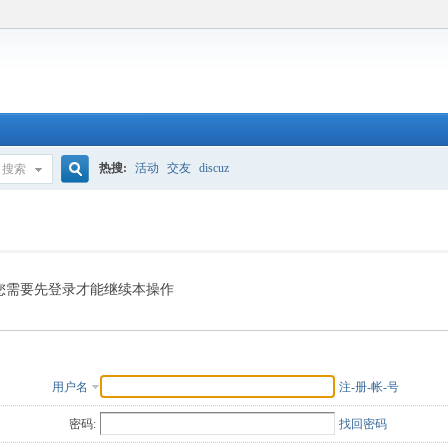
热搜:
活动
交友
discuz
搜索
搜
索
您需要先登录才能继续本操作
用户名
注-册-帐-号
密码:
找回密码