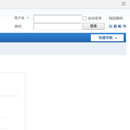
用户名
自动登录
找回密码
登录
密码
注-册-帐-号
快捷导航