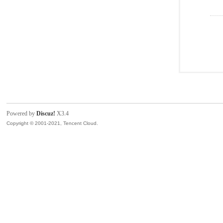
Powered by
Discuz!
X3.4
Copyright © 2001-2021, Tencent Cloud.